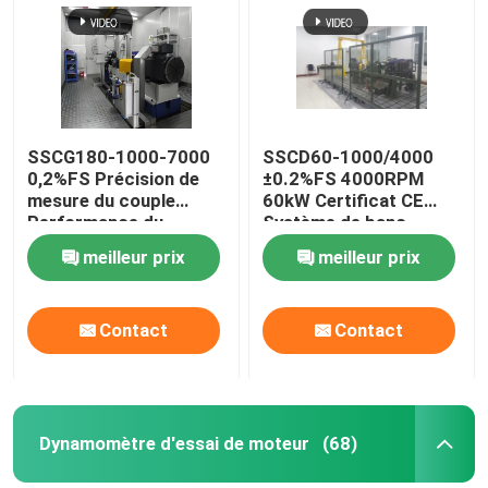
SSCG180-1000-7000
SSCD60-1000/4000
0,2%FS Précision de
±0.2%FS 4000RPM
mesure du couple
60kW Certificat CE
Performance du
Système de banc
moteur à essence banc
d'essai électrique
meilleur prix
meilleur prix
d'essai dynamomètre
dynamomètre de haute
électrique
précision pour moteur
diesel
Contact
Contact
Dynamomètre d'essai de moteur
(68)