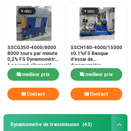
SSCG350-4000/8000
SSCH180-4000/15000
8000 tours par minute
±0.1%FS Banque
0,2% FS Dynamomètre
d'essai de
à courant alternatif
dynamomètre
utilisé pour le moteur à
électrique à moteur AC
meilleur prix
meilleur prix
grande vitesse d'une
asynchrone à nouvelle
voiture
énergie à haute
précision
Contact
Contact
Dynamomètre de transmission
(43)