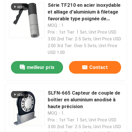
Série TF210 en acier inoxydable
et alliage d'aluminium à filetage
Visite de l'usine
favorable type poignée de
pressage couplage de connexion
MOQ：1
rapide
Prix：1st Tier: 1 Set, Unit Price USD
Contrôle qualité
3.00 2nd Tier: 2-5 Sets, Unit Price USD
2.00 3rd Tier: Over 5 Sets, Unit Price
USD 1.00
Contactez-nous
meilleur prix
Contact
Nouvelles
Les affaires
SLFN-665 Capteur de couple de
boîtier en aluminium anodisé à
haute précision
Dynamomètre de couple
MOQ：1
Prix：1st Tier: 1 Set, Unit Price USD
3.00 2nd Tier: 2-5 Sets, Unit Price USD
Dynamomètre à grande vitesse