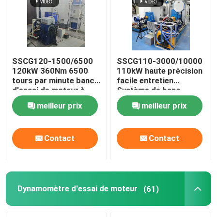
SSCG120-1500/6500
SSCG110-3000/10000
120kW 360Nm 6500
110kW haute précision
tours par minute banc
facile entretien
d'essai de moteur à
Système de banc
essence refroidi à l'air
d'essai de
meilleur prix
meilleur prix
dynamomètre
électrique pour tester
les performances du
Contact
Contact
moteur
Dynamomètre d'essai de moteur
(61)