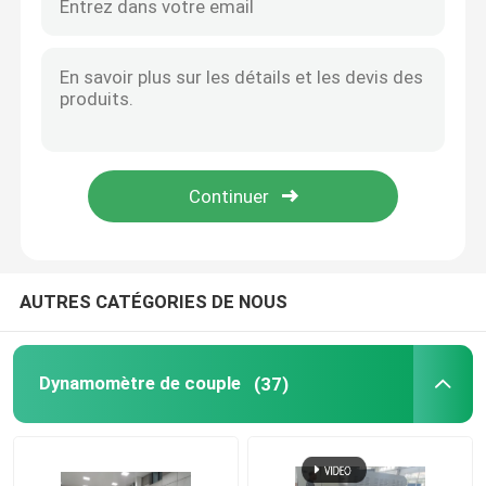
Transmission Dyno du kiBasatt 5000rpm de SeeLong 200
Banc d'essai de moteur
Dynamomètre de couple de SeeLong 6000 t/mn 0.2%FS
Haut dynamomètre de couple du couple 283Nm7500 T/MN
capteur de pression de haute précision
Région de couple du dynamomètre numérique de 2800 tr/min 2865Nm
Dynamomètre de couple du générateur 800KW 2400 t/mn de charge CA
haute Dyno machine dynamique de 3300rpm +/- de 0.05%FS
Banc d'essai de boîte de vitesses
Commande numérique 3300 dynamomètre du couple t/mn +/- 0.05%FS
Module par acquisition de données portatif
AUTRES CATÉGORIES DE NOUS
reliez vite l'accouplement
Dynamomètre de couple
(37)
Moteur électrique d'entraînement
Climatiseur de poussée