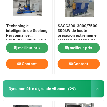
Machine de traitement de liquide réfrigérant
Eddy Current Dynamometer
Technologie
SSCG300-3000/7500
intelligente de Seelong
300kW de haute
Personnalisé
précision extrêmement
SSCG350-3000/7500
rentable Système de
Dynamomètre hydraulique
Banque de test de
banc d'essai
meilleur prix
meilleur prix
performance
dynamomètre
dynométrique du
électrique pour tester
moteur de 350 kW
les performances du
Contact
Contact
moteur EV
Dynamomètre à grande vitesse
(29)