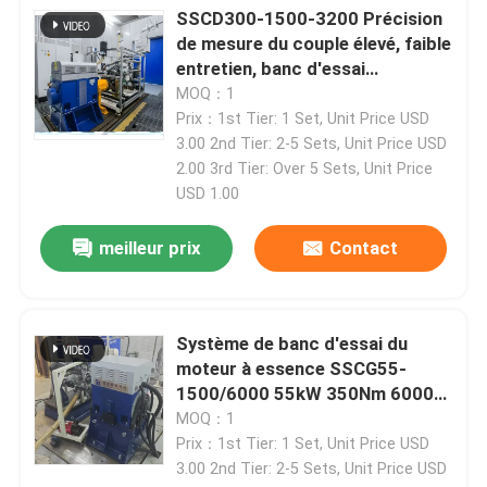
SSCD300-1500-3200 Précision
de mesure du couple élevé, faible
entretien, banc d'essai
dynamomètre électrique moteur
MOQ：1
diesel
Prix：1st Tier: 1 Set, Unit Price USD
3.00 2nd Tier: 2-5 Sets, Unit Price USD
2.00 3rd Tier: Over 5 Sets, Unit Price
USD 1.00
meilleur prix
Contact
Système de banc d'essai du
moteur à essence SSCG55-
1500/6000 55kW 350Nm 6000
RPM
MOQ：1
Prix：1st Tier: 1 Set, Unit Price USD
3.00 2nd Tier: 2-5 Sets, Unit Price USD