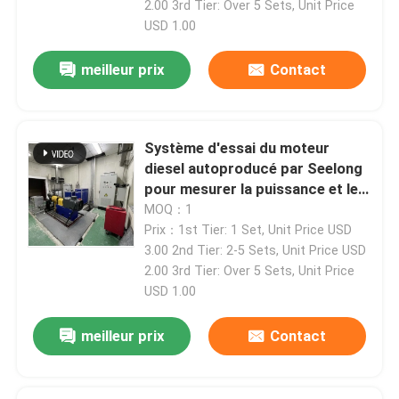
2.00 3rd Tier: Over 5 Sets, Unit Price
USD 1.00
meilleur prix
Contact
Système d'essai du moteur
diesel autoproducé par Seelong
pour mesurer la puissance et le
couple
MOQ：1
Prix：1st Tier: 1 Set, Unit Price USD
3.00 2nd Tier: 2-5 Sets, Unit Price USD
2.00 3rd Tier: Over 5 Sets, Unit Price
À la maison
USD 1.00
meilleur prix
Contact
Produits
À propos de nous