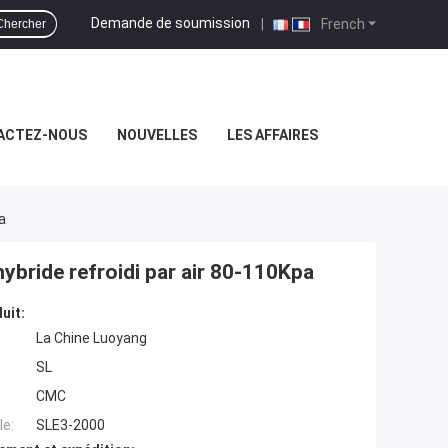
Demande de soumission
|
French
Chercher
ACTEZ-NOUS
NOUVELLES
LES AFFAIRES
a
hybride refroidi par air 80-110Kpa
uit:
La Chine Luoyang
SL
CMC
e:
SLE3-2000