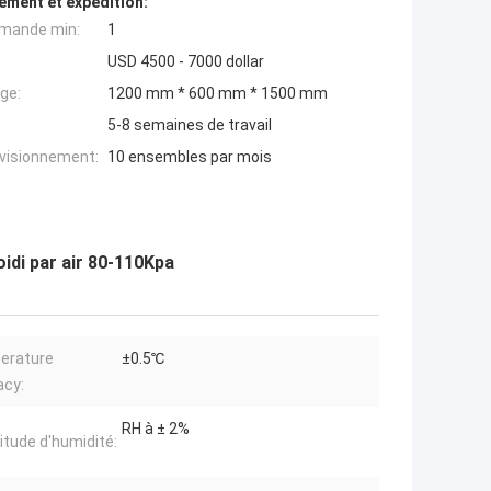
ement et expédition:
mande min:
1
USD 4500 - 7000 dollar
ge:
1200 mm * 600 mm * 1500 mm
5-8 semaines de travail
ovisionnement:
10 ensembles par mois
oidi par air 80-110Kpa
erature
±0.5℃
acy:
RH à ± 2%
itude d'humidité: