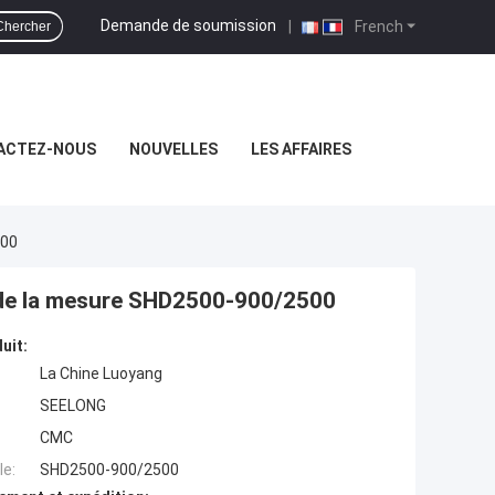
Demande de soumission
|
French
Chercher
ACTEZ-NOUS
NOUVELLES
LES AFFAIRES
500
 de la mesure SHD2500-900/2500
uit:
La Chine Luoyang
SEELONG
CMC
e:
SHD2500-900/2500