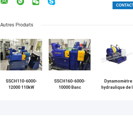
Autres Produits
SSCH110-6000-
SSCH160-6000-
Dynamomètre
12000 110kW
10000 Banc
hydraulique de l
Industrial
d'essai
réponse
Hydraulic
dynamométrique
SHD1900-
Transmission
pour pompe
1100/3000 rapid
System Test
hydraulique
Bench
industrielle de
160 kW