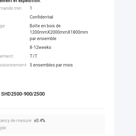
ement et expédition:
mande min:
1
Confidential
ge:
Boîte en bois de
1200mmX2000mmX1800mm
par ensemble
8-12weeks
iement:
T/T
ovisionnement:
5 ensembles par mois
re SHD2500-900/2500
rancy de mesure
±0.4%
ple: