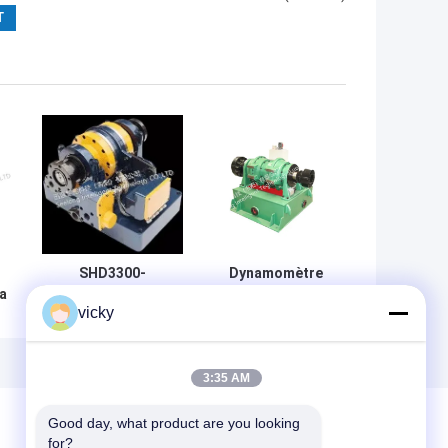
SHD3300-
Dynamomètre
a
950/2500
hydraulique du
vicky
fonctionnement
moteur 980Nm de
et entretien facile
train de CMC
e
Dyno hydraulique
3:35 AM
Good day, what product are you looking 
for?