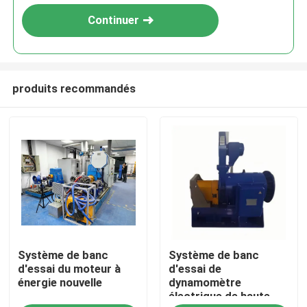
Continuer
produits recommandés
À la maison
Système de banc
Système de banc
Produits
d'essai du moteur à
d'essai de
énergie nouvelle
dynamomètre
électrique de haute
À propos de nous