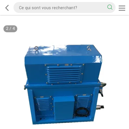
2
/
4