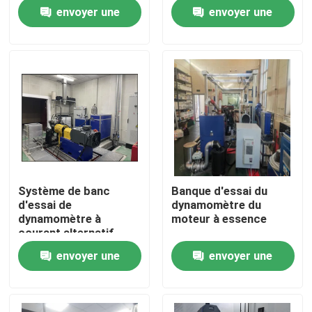
précision
envoyer une
envoyer une
Visite de l'usine
demande
demande
Contrôle qualité
Contactez-nous
Nouvelles
Système de banc
Banque d'essai du
d'essai de
dynamomètre du
Les affaires
dynamomètre à
moteur à essence
courant alternatif
envoyer une
envoyer une
Dynamomètre de couple
demande
demande
Dynamomètre à grande vitesse