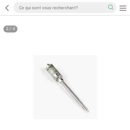
2
/
4