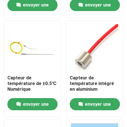
température
4mA
envoyer une
envoyer une
Visite de l'usine
demande
demande
Contrôle qualité
Contactez-nous
Nouvelles
Capteur de
Capteur de
température de ±0.5℃
température intégré
Les affaires
Numérique
en aluminium
envoyer une
envoyer une
Dynamomètre de couple
demande
demande
Dynamomètre à grande vitesse