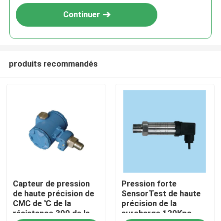
Continuer
produits recommandés
À la maison
Capteur de pression
Pression forte
Produits
de haute précision de
SensorTest de haute
CMC de ℃ de la
précision de la
résistance 300 de la
surcharge 120Kpa
À propos de nous