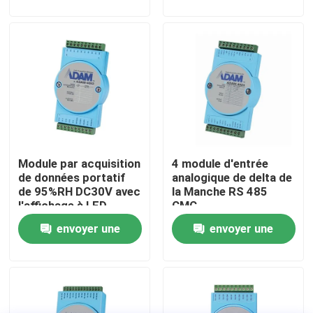
demande
demande
Visite de l'usine
Contrôle qualité
Contactez-nous
Module par acquisition
4 module d'entrée
Nouvelles
de données portatif
analogique de delta de
de 95%RH DC30V avec
la Manche RS 485
l'affichage à LED
CMC
Les affaires
envoyer une
envoyer une
demande
demande
Dynamomètre de couple
Dynamomètre à grande vitesse