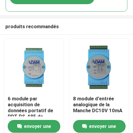
produits recommandés
À la maison
6 module par
8 module d'entrée
acquisition de
analogique de la
données portatif de
Manche DC10V 10mA
Produits
RDT RS-485 de
canaux
envoyer une
envoyer une
À propos de nous