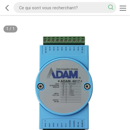
1
/
1