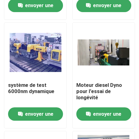
utiliser
envoyer une
envoyer une
Visite de l'usine
demande
demande
Contrôle qualité
Contactez-nous
Nouvelles
système de test
Moteur diesel Dyno
6000nm dynamique
pour l'essai de
Les affaires
longévité
envoyer une
envoyer une
Dynamomètre de couple
demande
demande
Dynamomètre à grande vitesse