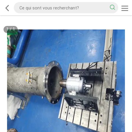
1
/
1