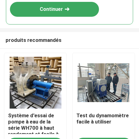
Continuer
produits recommandés
À la maison
Système d'essai de
Test du dynamomètre
Produits
pompe à eau de la
facile à utiliser
série WH700 à haut
rendement et facile à
À propos de nous