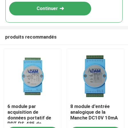
Continuer
produits recommandés
À la maison
6 module par
8 module d'entrée
Produits
acquisition de
analogique de la
données portatif de
Manche DC10V 10mA
RDT RS-485 de
À propos de nous