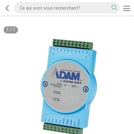
1
/
1