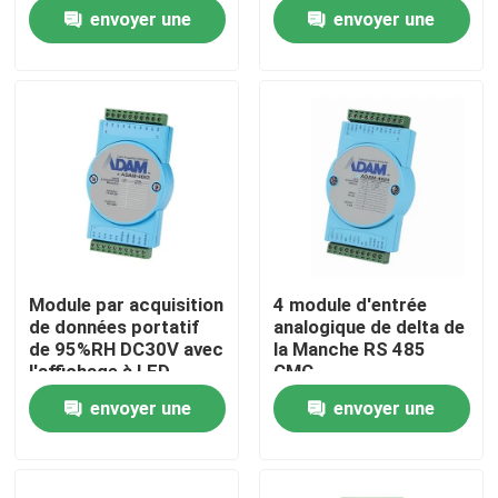
canaux
envoyer une
envoyer une
Visite de l'usine
demande
demande
Contrôle qualité
Contactez-nous
Nouvelles
Module par acquisition
4 module d'entrée
de données portatif
analogique de delta de
Les affaires
de 95%RH DC30V avec
la Manche RS 485
l'affichage à LED
CMC
envoyer une
envoyer une
Dynamomètre de couple
demande
demande
Dynamomètre à grande vitesse