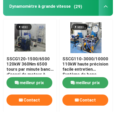
Dynamomètre à grande vitesse
(29)
SSCG120-1500/6500
SSCG110-3000/10000
120kW 360Nm 6500
110kW haute précision
tours par minute banc
facile entretien
d'essai de moteur à
Système de banc
essence refroidi à l'air
d'essai de
À la maison
meilleur prix
meilleur prix
dynamomètre
électrique pour tester
les performances du
Produits
Contact
Contact
moteur
À propos de nous