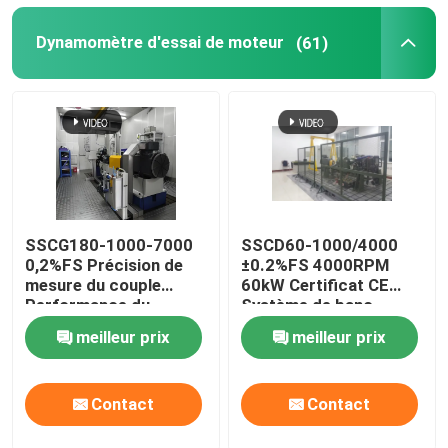
Dynamomètre d'essai de moteur
(61)
Visite de l'usine
Contrôle qualité
Contactez-nous
SSCG180-1000-7000
SSCD60-1000/4000
Nouvelles
0,2%FS Précision de
±0.2%FS 4000RPM
mesure du couple
60kW Certificat CE
Performance du
Système de banc
Les affaires
moteur à essence banc
d'essai électrique
meilleur prix
meilleur prix
d'essai dynamomètre
dynamomètre de haute
électrique
précision pour moteur
Dynamomètre de couple
diesel
Contact
Contact
Dynamomètre à grande vitesse