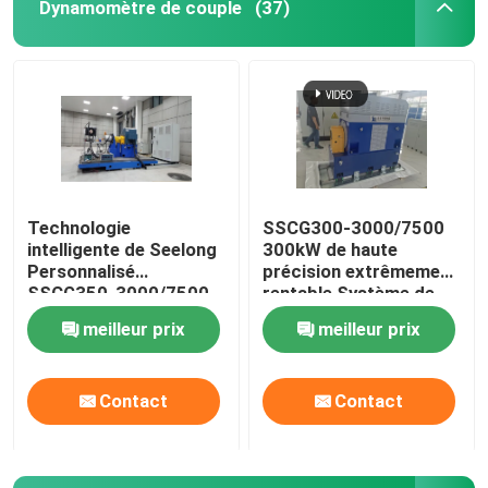
Dynamomètre de couple
(37)
Technologie
SSCG300-3000/7500
intelligente de Seelong
300kW de haute
Personnalisé
précision extrêmement
SSCG350-3000/7500
rentable Système de
Banque de test de
banc d'essai
meilleur prix
meilleur prix
performance
dynamomètre
dynométrique du
électrique pour tester
moteur de 350 kW
les performances du
Contact
Contact
moteur EV