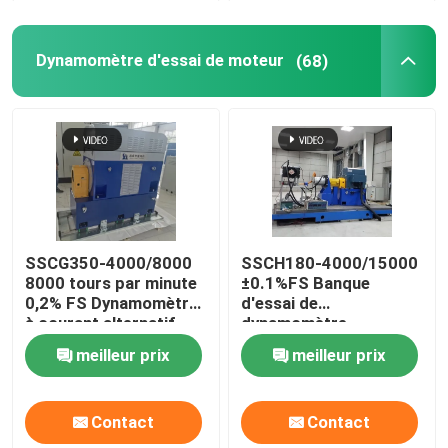
Dynamomètre d'essai de moteur
Dynamomètre d'essai de moteur
(68)
Dynamomètre d'essai de moteur
Dynamomètre de transmission
Dynamomètre à C.A.
SSCG350-4000/8000
SSCH180-4000/15000
8000 tours par minute
±0.1%FS Banque
0,2% FS Dynamomètre
d'essai de
Banc d'essai dynamique
à courant alternatif
dynamomètre
utilisé pour le moteur à
électrique à moteur AC
meilleur prix
meilleur prix
grande vitesse d'une
asynchrone à nouvelle
Dispositif de mesure de consommation de carburant
voiture
énergie à haute
précision
Contact
Contact
Mètre de couple de Numérique