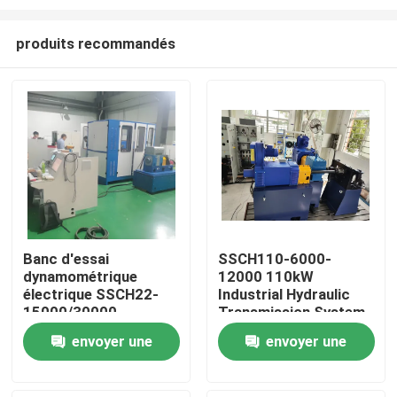
produits recommandés
Banc d'essai
SSCH110-6000-
dynamométrique
12000 110kW
À la maison
électrique SSCH22-
Industrial Hydraulic
15000/30000
Transmission System
Test Bench
Produits
envoyer une
envoyer une
demande
demande
À propos de nous