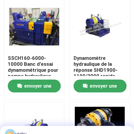
Visite de l'usine
Contrôle qualité
Contactez-nous
SSCH160-6000-
Dynamomètre
10000 Banc d'essai
hydraulique de la
dynamométrique pour
réponse SHD1900-
Nouvelles
pompe hydraulique
1100/3000 rapide
industrielle de 160 kW
envoyer une
envoyer une
Les affaires
demande
demande
Dynamomètre de couple
Dynamomètre à grande vitesse