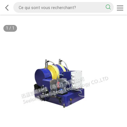
1
/
1