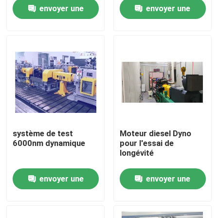
utiliser
envoyer une
envoyer une
Visite de l'usine
demande
demande
Contrôle qualité
Contactez-nous
Nouvelles
système de test
Moteur diesel Dyno
6000nm dynamique
pour l'essai de
Les affaires
longévité
envoyer une
envoyer une
Dynamomètre de couple
demande
demande
Dynamomètre à grande vitesse