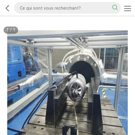
1
/
1