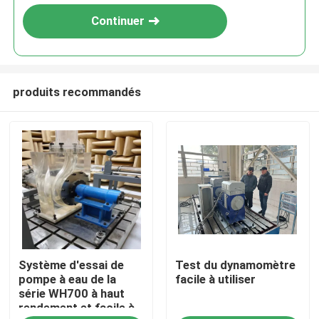
Continuer
produits recommandés
À la maison
Système d'essai de
Test du dynamomètre
Produits
pompe à eau de la
facile à utiliser
série WH700 à haut
rendement et facile à
À propos de nous