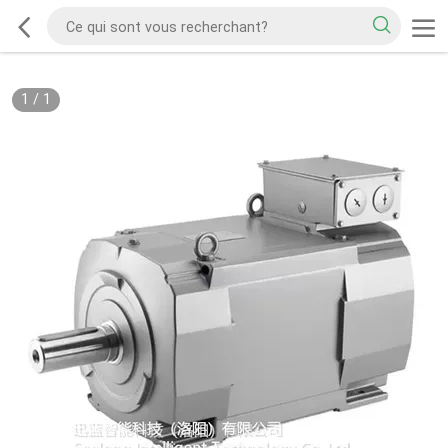
1
/
1