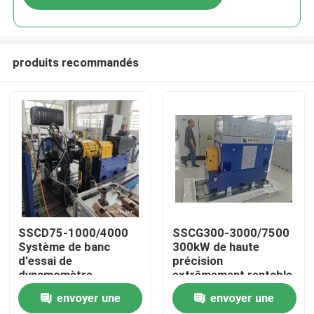
produits recommandés
À la maison
SSCD75-1000/4000
SSCG300-3000/7500
Système de banc
300kW de haute
d'essai de
précision
Produits
dynamomètre
extrêmement rentable
électrique de
Système de banc
envoyer une
envoyer une
performance du
d'essai dynamomètre
À propos de nous