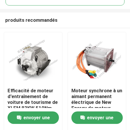
produits recommandés
Efficacité de moteur
Moteur synchrone à un
À la maison
d'entraînement de
aimant permanent
voiture de tourisme de
électrique de New
XLEM 83KW 510Nm
Energy de moteur
Produits
3000rpm de moteur
d'entraînement de
envoyer une
envoyer une
XLEM 10Kw 120Nm
3800rpm
À propos de nous
demande
demande