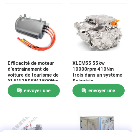
Visite de l'usine
Contrôle qualité
Contactez-nous
Efficacité de moteur
XLEM55 55kw
d'entraînement de
10000rpm 410Nm
Nouvelles
voiture de tourisme de
trois dans un système
XLEM 150KW 1500Nm
&electric
3000rpm de moteur
d'entraînement
envoyer une
envoyer une
Les affaires
d'entraînement de
système New Energy
demande
demande
d'entraînement
Dynamomètre de couple
électrique de véhicule
Dynamomètre à grande vitesse