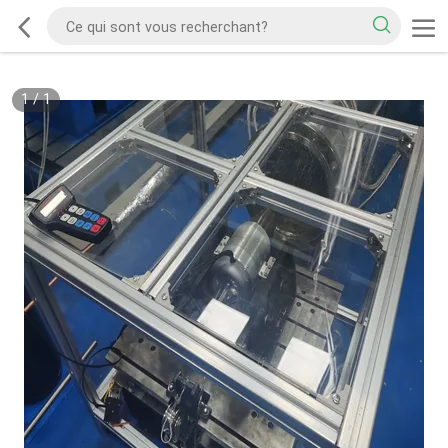
1
/
1