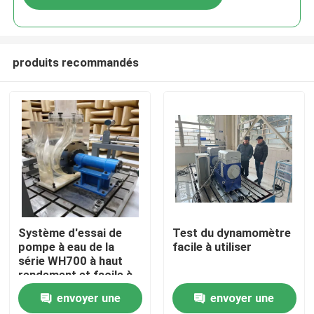
produits recommandés
À la maison
Système d'essai de
Test du dynamomètre
pompe à eau de la
facile à utiliser
série WH700 à haut
Produits
rendement et facile à
utiliser
envoyer une
envoyer une
À propos de nous