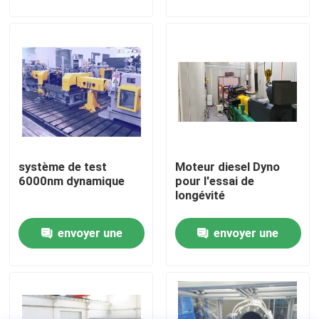
demande
demande
Visite de l'usine
Contrôle qualité
Contactez-nous
système de test
Moteur diesel Dyno
Nouvelles
6000nm dynamique
pour l'essai de
longévité
Les affaires
envoyer une
envoyer une
demande
demande
Dynamomètre de couple
Dynamomètre à grande vitesse