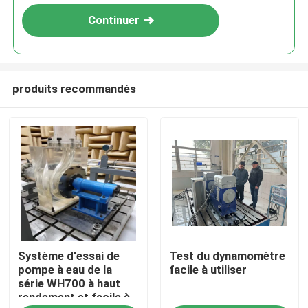
Continuer
produits recommandés
À la maison
Système d'essai de
Test du dynamomètre
Produits
pompe à eau de la
facile à utiliser
série WH700 à haut
rendement et facile à
À propos de nous