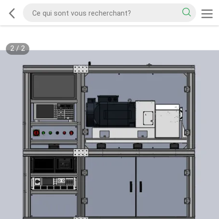
2
/
2