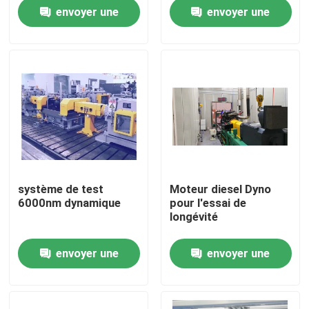
utiliser
envoyer une
envoyer une
Visite de l'usine
demande
demande
Contrôle qualité
Contactez-nous
Nouvelles
système de test
Moteur diesel Dyno
6000nm dynamique
pour l'essai de
Les affaires
longévité
envoyer une
envoyer une
Dynamomètre de couple
demande
demande
Dynamomètre à grande vitesse