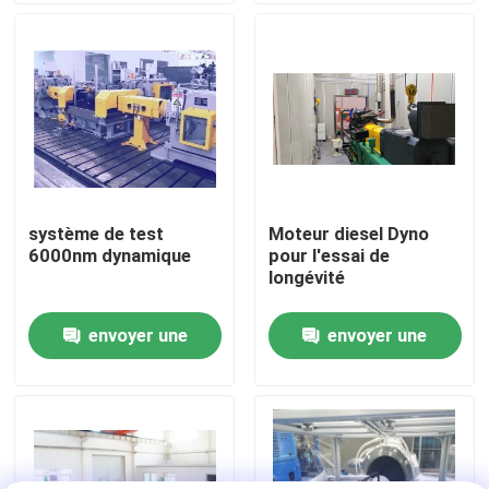
Visite de l'usine
Contrôle qualité
Contactez-nous
système de test
Moteur diesel Dyno
6000nm dynamique
pour l'essai de
Nouvelles
longévité
envoyer une
envoyer une
Les affaires
demande
demande
Dynamomètre de couple
Dynamomètre à grande vitesse