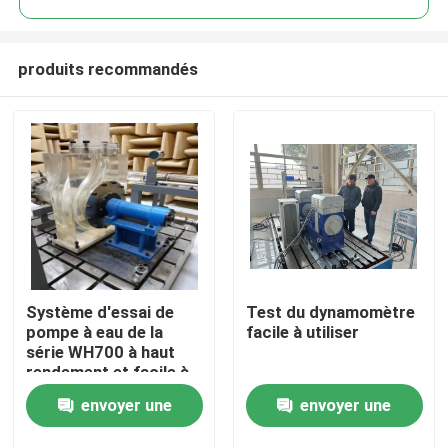
produits recommandés
Système d'essai de
Test du dynamomètre
À la maison
pompe à eau de la
facile à utiliser
série WH700 à haut
rendement et facile à
Produits
utiliser
envoyer une
envoyer une
À propos de nous
demande
demande