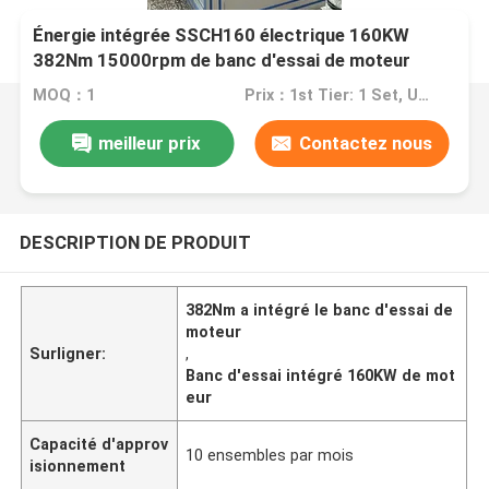
Énergie intégrée SSCH160 électrique 160KW
382Nm 15000rpm de banc d'essai de moteur
nouvelle
MOQ：1
Prix：1st Tier: 1 Set, Unit Price USD 3.00 2nd Tier: 2-5 Sets, Unit Price USD 2.00 3rd Tier: Over 5 Sets, Unit Price USD 1.00
meilleur prix
Contactez nous
DESCRIPTION DE PRODUIT
382Nm a intégré le banc d'essai de
moteur
Surligner:
,
Banc d'essai intégré 160KW de mot
eur
Capacité d'approv
10 ensembles par mois
isionnement