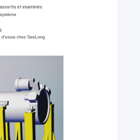
 assortis et examinés
e système
g
cs d'essai chez SeeLong