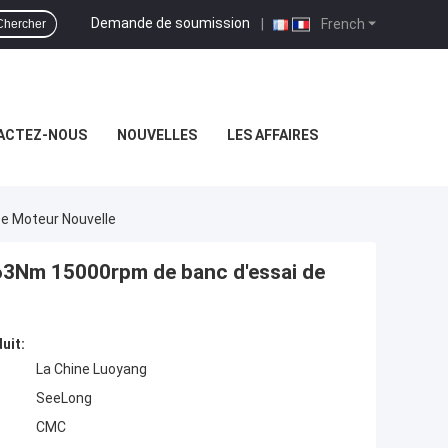
Demande de soumission
|
French
Chercher
ACTEZ-NOUS
NOUVELLES
LES AFFAIRES
e Moteur Nouvelle
63Nm 15000rpm de banc d'essai de
uit:
La Chine Luoyang
SeeLong
CMC