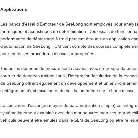
Applications
Les bancs d'essai d'E-moteur de SeeLong sont employés pour analyser 
thermiques et acoustiques de détermination. Des essais de fonctionnalit
performance de démarrage à froid peuvent être mis en application dans
d'automation de SeeLong TCM tient compte des courses complètement 
pour toutes les procédures d'essais appropriées.
Toutes les données de mesure sont sauvées avec un groupe date/heure 
courrier de données traitant l'outil, l'intégration facultative de la tech
de SeeLong offrent également un développement et un environnement d
d'intégration, d'optimisation et de validation même sur le banc d'essai.
Le spécimen d'essai (au moyen de paramétrisation simple) est intégré
systématiquement examiné avec des manoeuvres motrices reproductibl
véhicule peuvent être émulés dans le SLM de SeeLong ou être reliés e