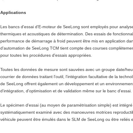
Applications
Les bancs d'essai d'E-moteur de SeeLong sont employés pour analyser 
thermiques et acoustiques de détermination. Des essais de fonctionnalit
performance de démarrage à froid peuvent être mis en application dans
d'automation de SeeLong TCM tient compte des courses complètement 
pour toutes les procédures d'essais appropriées.
Toutes les données de mesure sont sauvées avec un groupe date/heure 
courrier de données traitant l'outil, l'intégration facultative de la tech
de SeeLong offrent également un développement et un environnement d
d'intégration, d'optimisation et de validation même sur le banc d'essai.
Le spécimen d'essai (au moyen de paramétrisation simple) est intégré
systématiquement examiné avec des manoeuvres motrices reproductibl
véhicule peuvent être émulés dans le SLM de SeeLong ou être reliés e