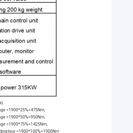
n
)
serrage =1900*25%=475Nm,
serrage =1900*50%=950Nm,
 serrage =1900*75%=1425Nm,
 d'ordinateur =1900*100%=1900Nm