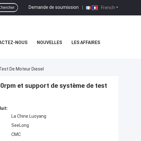
Demande de soumission
|
French
Chercher
ACTEZ-NOUS
NOUVELLES
LES AFFAIRES
est De Moteur Diesel
pm et support de système de test
uit:
La Chine Luoyang
SeeLong
CMC