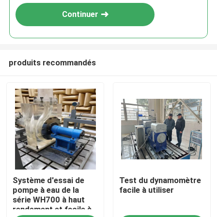
Continuer
produits recommandés
À la maison
Système d'essai de
Test du dynamomètre
Produits
pompe à eau de la
facile à utiliser
série WH700 à haut
rendement et facile à
À propos de nous