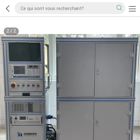
2
/
2