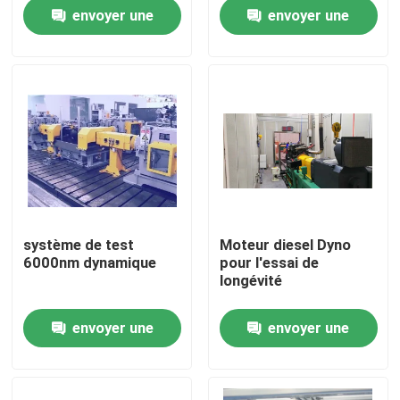
utiliser
envoyer une
envoyer une
Visite de l'usine
demande
demande
Contrôle qualité
Contactez-nous
Nouvelles
système de test
Moteur diesel Dyno
6000nm dynamique
pour l'essai de
Les affaires
longévité
envoyer une
envoyer une
Dynamomètre de couple
demande
demande
Dynamomètre à grande vitesse