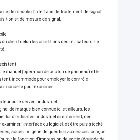
n, et le module d'interface de traitement de signal
uisition et de mesure de signal.
bile
u client selon les conditions des utilisateurs. Le
té.
oexistent
ntrôle manuel (opération de bouton de panneau) et le
istent, incommode pour employer le contrôle
ion manuelle pour examiner.
ateur ou le serveur industriel
ginal de marque bien connue ici et ailleurs, les
e dur d'ordinateur industriel directement, des
examiner l'interface du logiciel, et être puis stocké
gènes, accès indigène de question aux essais, conçus
ournir la fonction d'impression de sortie (équipée de