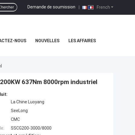
Demande de soumission
|
French
Chercher
ACTEZ-NOUS
NOUVELLES
LES AFFAIRES
l
0 200KW 637Nm 8000rpm industriel
uit:
La Chine Luoyang
SeeLong
CMC
e:
SSCG200-3000/8000