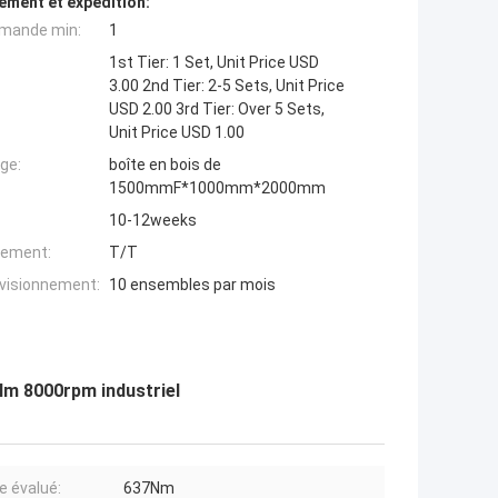
ement et expédition:
mande min:
1
1st Tier: 1 Set, Unit Price USD
3.00 2nd Tier: 2-5 Sets, Unit Price
USD 2.00 3rd Tier: Over 5 Sets,
Unit Price USD 1.00
ge:
boîte en bois de
1500mmF*1000mm*2000mm
10-12weeks
iement:
T/T
ovisionnement:
10 ensembles par mois
m 8000rpm industriel
e évalué:
637Nm