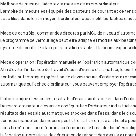
Méthode de mesure : adoptez la mesure de micro-ordinateur
L'armoire de mesure est équipée des capteurs de courant et de tensio
est utilisé dans le lien moyen. L'ordinateur accomplit les tâches d'acq
Mode de contrôle : commandes directes par MCU de niveau d'automo
Le programme de verrouillage peut être adapté et modifié aux besoins d
système de contrôle a la représentation stable et la bonne expansibili
Mode d'opération : l'opération manuelle et l'opération automatique c
Afin d'éviter l'influence du travail d'essai d'échec d'ordinateur, le co
contrôle automatique (opération de clavier/souris d'ordinateur) coex
automatique ou l'échec d'ordinateur, vous peuvent employer l'opérat
L'informatique d'essai : les résultats d'essai sont stockés dans l'ordin
De micro-ordinateur d'essai de configuration l'ordinateur industriel ori
résultats des essais automatiques stockés dans l'essai dans le disqu
données manuelles de mesure peut être fait en entrée artificielle pour 
dans la mémoire, pour fournir aux fonctions de base de données indi
la fonction automatique de génération de rapport des essais et pour f