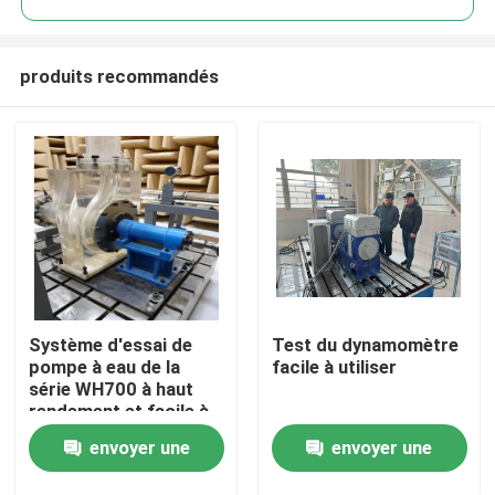
produits recommandés
Système d'essai de
Test du dynamomètre
À la maison
pompe à eau de la
facile à utiliser
série WH700 à haut
rendement et facile à
Produits
utiliser
envoyer une
envoyer une
À propos de nous
demande
demande