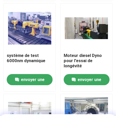
Visite de l'usine
Contrôle qualité
Contactez-nous
système de test
Moteur diesel Dyno
6000nm dynamique
pour l'essai de
Nouvelles
longévité
envoyer une
envoyer une
Les affaires
demande
demande
Dynamomètre de couple
Dynamomètre à grande vitesse