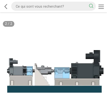
2
/
2