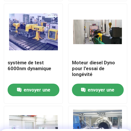
Visite de l'usine
Contrôle qualité
Contactez-nous
système de test
Moteur diesel Dyno
6000nm dynamique
pour l'essai de
Nouvelles
longévité
envoyer une
envoyer une
Les affaires
demande
demande
Dynamomètre de couple
Dynamomètre à grande vitesse