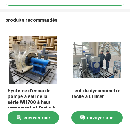
produits recommandés
Système d'essai de
Test du dynamomètre
À la maison
pompe à eau de la
facile à utiliser
série WH700 à haut
rendement et facile à
Produits
utiliser
envoyer une
envoyer une
À propos de nous
demande
demande