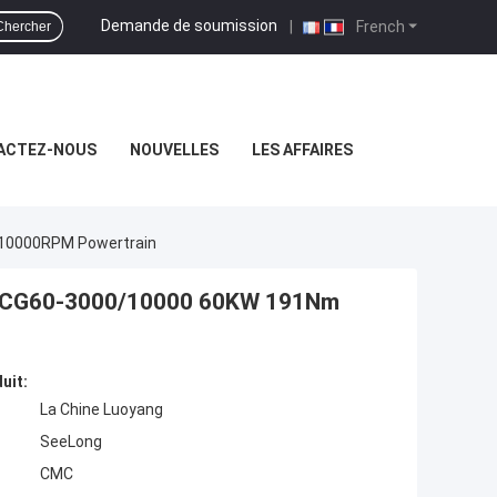
Demande de soumission
|
French
Chercher
ACTEZ-NOUS
NOUVELLES
LES AFFAIRES
 10000RPM Powertrain
e SSCG60-3000/10000 60KW 191Nm
uit:
La Chine Luoyang
SeeLong
CMC