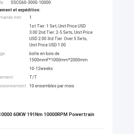
e:
SSCG60-3000-10000
ement et expédition:
mande min:
1
1st Tier: 1 Set, Unit Price USD
3.00 2nd Tier: 2-5 Sets, Unit Price
USD 2.00 3rd Tier: Over 5 Sets,
Unit Price USD 1.00
ge:
boîte en bois de
1500mmF*1000mm*2000mm
10-12weeks
iement:
T/T
ovisionnement:
10 ensembles par mois
00/10000 60KW 191Nm 10000RPM Powertrain