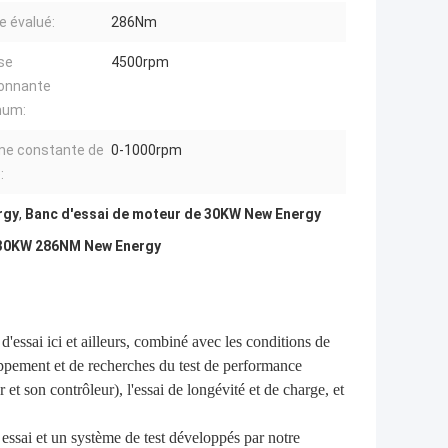
e évalué:
286Nm
se
4500rpm
ionnante
mum:
e constante de
0-1000rpm
:
rgy
,
Banc d'essai de moteur de 30KW New Energy
0 30KW 286NM New Energy
'essai ici et ailleurs, combiné avec les conditions de
eloppement et de recherches du test de performance
t son contrôleur), l'essai de longévité et de charge, et
ssai et un système de test développés par notre