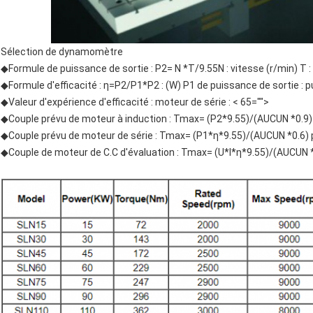
Sélection de dynamomètre
◆Formule de puissance de sortie : P2= N *T/9.55N : vitesse (r/min) T :
◆Formule d'efficacité : η=P2/P1*P2 : (W) P1 de puissance de sortie : 
◆Valeur d'expérience d'efficacité : moteur de série : < 65="">
◆Couple prévu de moteur à induction : Tmax= (P2*9.55)/(AUCUN *0.9) 
◆Couple prévu de moteur de série : Tmax= (P1*η*9.55)/(AUCUN *0.6) p
◆Couple de moteur de C.C d'évaluation : Tmax= (U*I*η*9.55)/(AUCUN *0