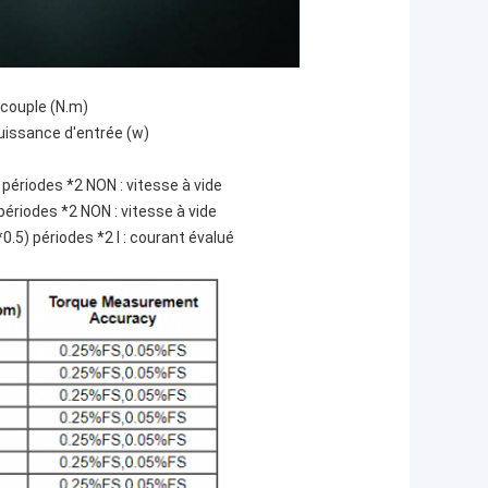
 couple (N.m)
puissance d'entrée (w)
périodes *2 NON : vitesse à vide
ériodes *2 NON : vitesse à vide
.5) périodes *2 I : courant évalué