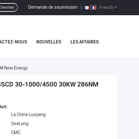
Demande de soumission
|
French
Chercher
ACTEZ-NOUS
NOUVELLES
LES AFFAIRES
NM New Energy
de SSCD 30-1000/4500 30KW 286NM
uit:
La Chine Luoyang
SeeLong
CMC