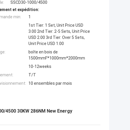
e:
SSCD30-1000/4500
ement et expédition:
mande min:
1
1st Tier: 1 Set, Unit Price USD
3.00 2nd Tier: 2-5 Sets, Unit Price
USD 2.00 3rd Tier: Over 5 Sets,
Unit Price USD 1.00
ge:
boîte en bois de
1500mmF*1000mm*2000mm
10-12weeks
iement:
T/T
ovisionnement:
10 ensembles par mois
1000/4500 30KW 286NM New Energy