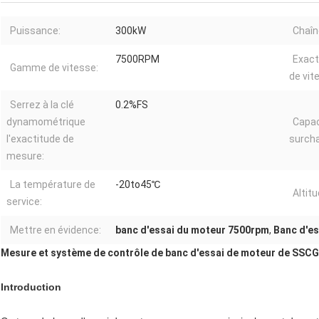
Puissance:
300kW
Chaîn
7500RPM
Exact
Gamme de vitesse:
de vit
Serrez à la clé
0.2%FS
dynamométrique
Capac
l'exactitude de
surcha
mesure:
La température de
-20to45℃
Altitu
service:
Mettre en évidence:
banc d'essai du moteur 7500rpm
,
Banc d'e
Mesure et système de contrôle de banc d'essai de moteur de SS
Introduction