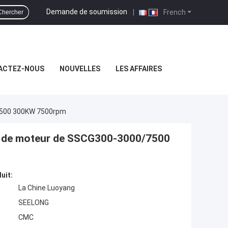
Demande de soumission
|
French
Chercher
ACTEZ-NOUS
NOUVELLES
LES AFFAIRES
/7500 300KW 7500rpm
ai de moteur de SSCG300-3000/7500
uit:
La Chine Luoyang
SEELONG
CMC