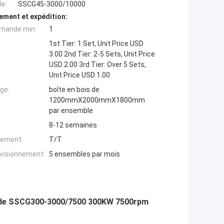
e:
SSCG45-3000/10000
ement et expédition:
mande min:
1
1st Tier: 1 Set, Unit Price USD
3.00 2nd Tier: 2-5 Sets, Unit Price
USD 2.00 3rd Tier: Over 5 Sets,
Unit Price USD 1.00
ge:
boîte en bois de
1200mmX2000mmX1800mm
par ensemble
8-12 semaines
iement:
T/T
ovisionnement:
5 ensembles par mois
r de SSCG300-3000/7500 300KW 7500rpm