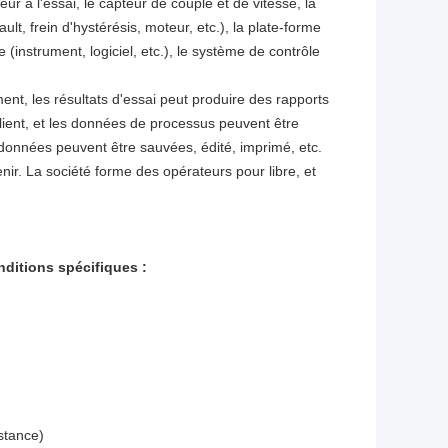
 à l'essai, le capteur de couple et de vitesse, la
t, frein d'hystérésis, moteur, etc.), la plate-forme
 (instrument, logiciel, etc.), le système de contrôle
t, les résultats d'essai peut produire des rapports
ient, et les données de processus peuvent être
 données peuvent être sauvées, édité, imprimé, etc.
enir. La société forme des opérateurs pour libre, et
nditions spécifiques :
stance)