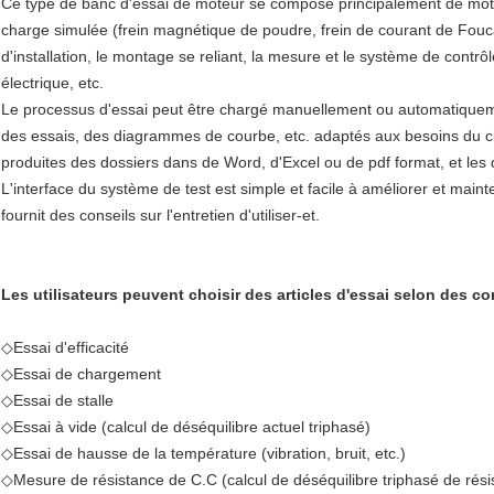
Ce type de banc d'essai de moteur se compose principalement de moteur
charge simulée (frein magnétique de poudre, frein de courant de Foucaul
d'installation, le montage se reliant, la mesure et le système de contrôle
électrique, etc.
Le processus d'essai peut être chargé manuellement ou automatiquemen
des essais, des diagrammes de courbe, etc. adaptés aux besoins du cl
produites des dossiers dans de Word, d'Excel ou de pdf format, et les
L'interface du système de test est simple et facile à améliorer et maint
fournit des conseils sur l'entretien d'utiliser-et.
Les utilisateurs peuvent choisir des articles d'essai selon des co
◇
Essai d'efficacité
◇Essai de chargement
◇Essai de stalle
◇Essai à vide (calcul de déséquilibre actuel triphasé)
◇Essai de hausse de la température (vibration, bruit, etc.)
◇Mesure de résistance de C.C (calcul de déséquilibre triphasé de rési