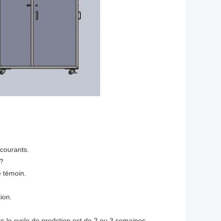
 courants.
 ?
e témoin.
ion.
 le cycle de prodction est de 2 ou 3 semaines,