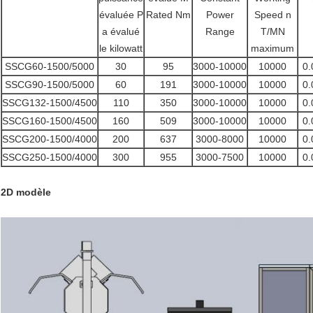
évaluée P
Rated Nm
Power
Speed n
a évalué
Range
T/MN
le kilowatt
maximum
SSCG60-1500/5000
30
95
3000-10000
10000
0.
SSCG90-1500/5000
60
191
3000-10000
10000
0.
SSCG132-1500/4500
110
350
3000-10000
10000
0.
SSCG160-1500/4500
160
509
3000-10000
10000
0.
SSCG200-1500/4000
200
637
3000-8000
10000
0.
SSCG250-1500/4000
300
955
3000-7500
10000
0.
2D modèle