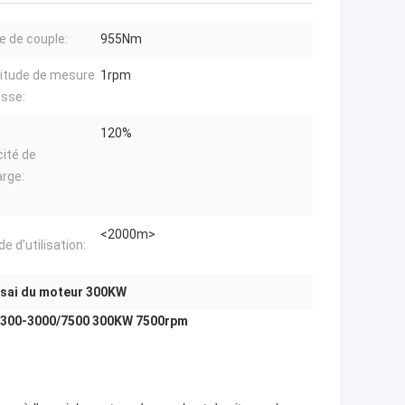
e de couple:
955Nm
itude de mesure
1rpm
esse:
120%
ité de
rge:
<2000m>
de d'utilisation:
ssai du moteur 300KW
CG300-3000/7500 300KW 7500rpm