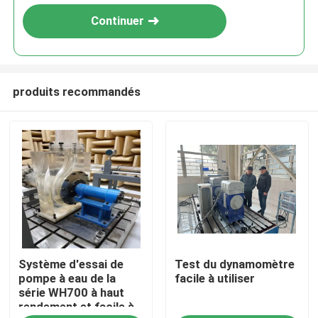
Continuer
produits recommandés
À la maison
Système d'essai de
Test du dynamomètre
Produits
pompe à eau de la
facile à utiliser
série WH700 à haut
rendement et facile à
À propos de nous