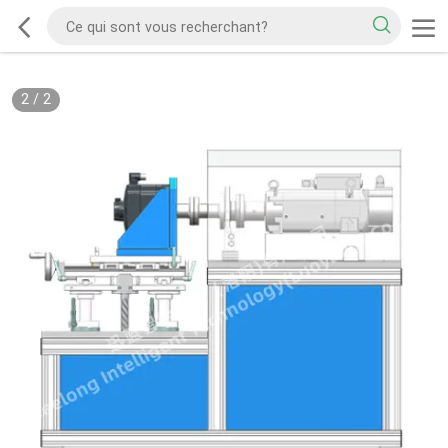
2
/
2