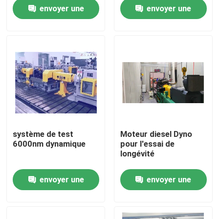
utiliser
envoyer une
envoyer une
Visite de l'usine
demande
demande
Contrôle qualité
Contactez-nous
Nouvelles
système de test
Moteur diesel Dyno
6000nm dynamique
pour l'essai de
Les affaires
longévité
envoyer une
envoyer une
Dynamomètre de couple
demande
demande
Dynamomètre à grande vitesse