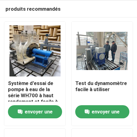
produits recommandés
Système d'essai de
Test du dynamomètre
pompe à eau de la
facile à utiliser
série WH700 à haut
À la maison
rendement et facile à
utiliser
envoyer une
envoyer une
Produits
demande
demande
À propos de nous