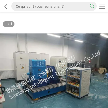
1
/
1