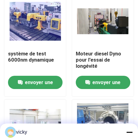
Visite de l'usine
Contrôle qualité
système de test
Moteur diesel Dyno
Contactez-nous
6000nm dynamique
pour l'essai de
longévité
Nouvelles
envoyer une
envoyer une
demande
demande
Les affaires
Dynamomètre de couple
vicky
Dynamomètre à grande vitesse