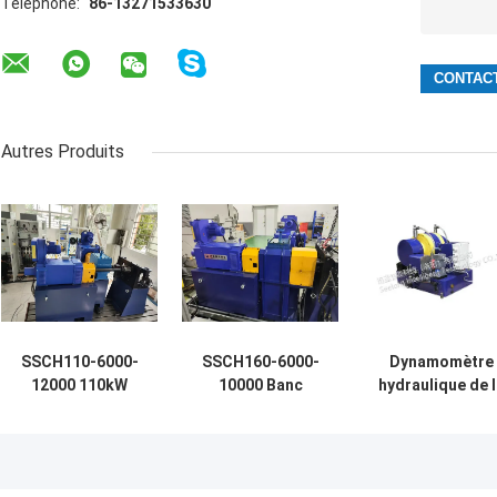
Téléphone:
86-13271533630
Autres Produits
SSCH110-6000-
SSCH160-6000-
Dynamomètre
12000 110kW
10000 Banc
hydraulique de l
Industrial
d'essai
réponse
Hydraulic
dynamométrique
SHD1900-
Transmission
pour pompe
1100/3000 rapid
System Test
hydraulique