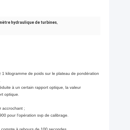
tre hydraulique de turbines
,
 1 kilogramme de poids sur le plateau de pondération
.
éduite à un certain rapport optique, la valeur
rt optique.
er accrochant ;
C900 pour l'opération svp de calibrage.
du compte à rebours de 100 secondes.