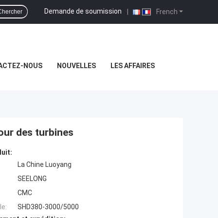
Demande de soumission
|
French
Chercher
ACTEZ-NOUS
NOUVELLES
LES AFFAIRES
ur des turbines
uit:
La Chine Luoyang
SEELONG
CMC
e:
SHD380-3000/5000