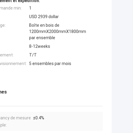
ement et expédition:
mande min:
1
USD 2939 dollar
ge:
Boîte en bois de
1200mmX2000mmX1800mm
par ensemble
8-12weeks
iement:
T/T
ovisionnement:
5 ensembles par mois
nes
rancy de mesure
±0.4%
ple: