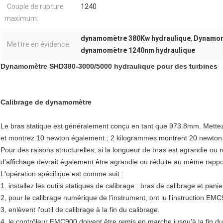
Couple de rupture
1240
maximum:
dynamomètre 380Kw hydraulique
,
Dynamomè
Mettre en évidence:
dynamomètre 1240nm hydraulique
Dynamomètre SHD380-3000/5000 hydraulique pour des turbines
Calibrage de dynamomètre
Le bras statique est généralement conçu en tant que 973.8mm. Mettez
et montrez 10 newton également ; 2 kilogrammes montrent 20 newton
Pour des raisons structurelles, si la longueur de bras est agrandie ou r
d'affichage devrait également être agrandie ou réduite au même rappo
L'opération spécifique est comme suit :
1. installez les outils statiques de calibrage : bras de calibrage et pani
2, pour le calibrage numérique de l'instrument, ont lu l'instruction EM
3, enlèvent l'outil de calibrage à la fin du calibrage.
4, le contrôleur EMC900 doivent être remis en marche jusqu'à la fin 