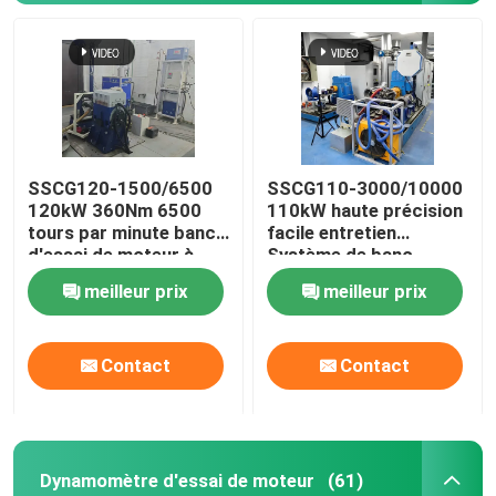
SSCG120-1500/6500
SSCG110-3000/10000
120kW 360Nm 6500
110kW haute précision
tours par minute banc
facile entretien
d'essai de moteur à
Système de banc
essence refroidi à l'air
d'essai de
meilleur prix
meilleur prix
dynamomètre
électrique pour tester
les performances du
À la maison
Contact
Contact
moteur
Produits
Dynamomètre d'essai de moteur
(61)
À propos de nous