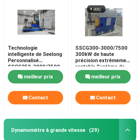
Technologie
SSCG300-3000/7500
intelligente de Seelong
300kW de haute
Personnalisé
précision extrêmement
SSCG350-3000/7500
rentable Système de
Banque de test de
banc d'essai
meilleur prix
meilleur prix
performance
dynamomètre
dynométrique du
électrique pour tester
moteur de 350 kW
les performances du
Contact
Contact
moteur EV
Dynamomètre à grande vitesse
(29)