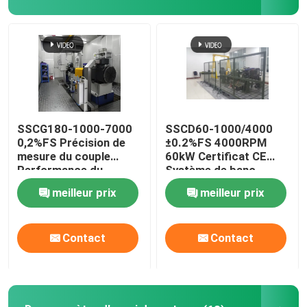
Visite de l'usine
Contrôle qualité
Contactez-nous
SSCG180-1000-7000
SSCD60-1000/4000
0,2%FS Précision de
±0.2%FS 4000RPM
mesure du couple
60kW Certificat CE
Nouvelles
Performance du
Système de banc
moteur à essence banc
d'essai électrique
meilleur prix
meilleur prix
d'essai dynamomètre
dynamomètre de haute
électrique
précision pour moteur
Les affaires
diesel
Contact
Contact
Dynamomètre de couple
Dynamomètre à grande vitesse