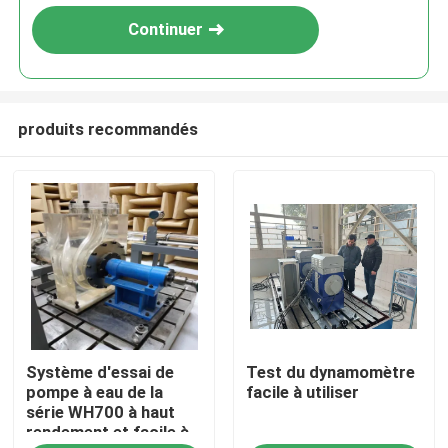
Continuer
produits recommandés
À la maison
Système d'essai de
Test du dynamomètre
Produits
pompe à eau de la
facile à utiliser
série WH700 à haut
rendement et facile à
À propos de nous