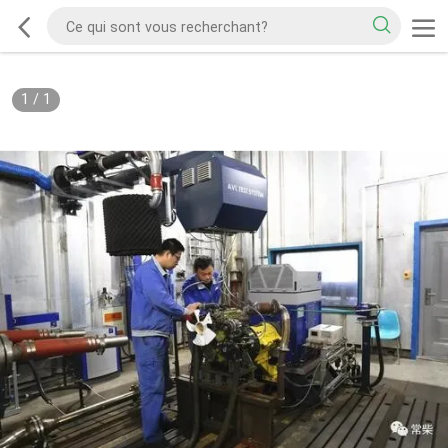
1
/
1