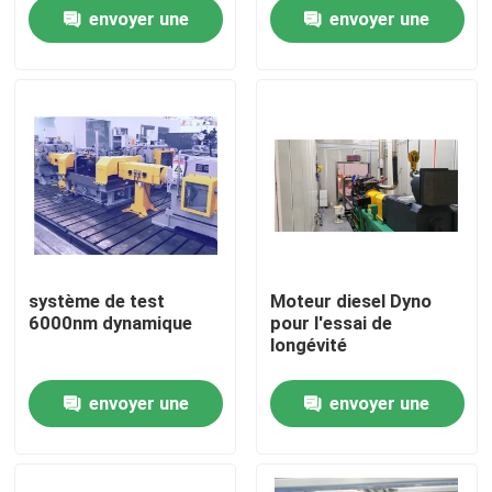
utiliser
envoyer une
envoyer une
Visite de l'usine
demande
demande
Contrôle qualité
Contactez-nous
Nouvelles
système de test
Moteur diesel Dyno
6000nm dynamique
pour l'essai de
Les affaires
longévité
envoyer une
envoyer une
Dynamomètre de couple
demande
demande
Dynamomètre à grande vitesse