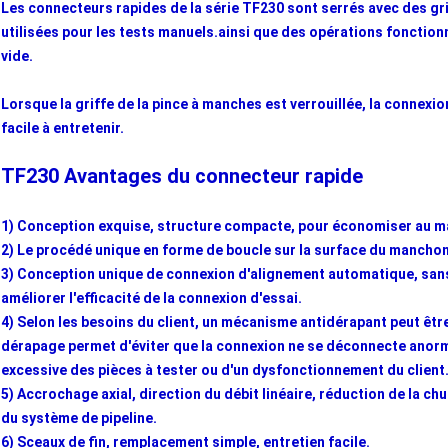
Les connecteurs rapides de la série TF230 sont serrés avec des gr
utilisées pour les tests manuels.ainsi que des opérations fonctionn
vide.
Lorsque la griffe de la pince à manches est verrouillée, la connex
facile à entretenir.
TF230 Avantages du connecteur rapide
1) Conception exquise, structure compacte, pour économiser au ma
2) Le procédé unique en forme de boucle sur la surface du manchon l
3) Conception unique de connexion d'alignement automatique, sans r
améliorer l'efficacité de la connexion d'essai.
4) Selon les besoins du client, un mécanisme antidérapant peut être
dérapage permet d'éviter que la connexion ne se déconnecte anorma
excessive des pièces à tester ou d'un dysfonctionnement du client.,
5) Accrochage axial, direction du débit linéaire, réduction de la ch
du système de pipeline.
6) Sceaux de fin, remplacement simple, entretien facile.