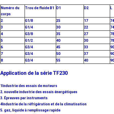
Numéro du
Trou de fluide B1
D1
D2
L
corps
2
G1/8
25
17
7
3
G1/4
30
22
7
4
G3/8
35
27
7
5
G1/2
40
30
7
6
G3/4
45
33
9
7
G3/4
50
37
9
8
G3/4
55
40
9
Application de la série TF230
1Industrie des essais de moteurs
2. nouvelle industrie des essais énergétiques
3. Épreuves par instruments
4Industrie de la réfrigération et de la climatisation
5. gaz, liquide à remplissage rapide