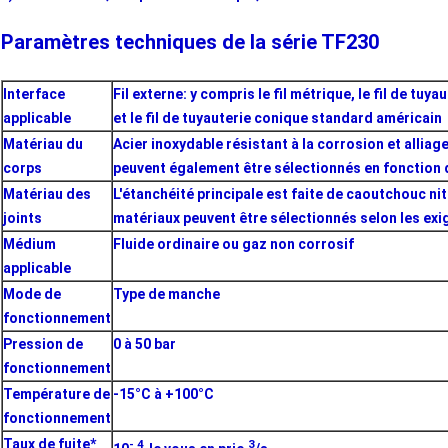
Paramètres techniques de la série TF230
Interface
Fil externe: y compris le fil métrique, le fil de tuya
applicable
et le fil de tuyauterie conique standard américain
Matériau du
Acier inoxydable résistant à la corrosion et allia
corps
peuvent également être sélectionnés en fonction 
Matériau des
L'étanchéité principale est faite de caoutchouc nit
joints
matériaux peuvent être sélectionnés selon les exi
Médium
Fluide ordinaire ou gaz non corrosif
applicable
Mode de
Type de manche
fonctionnement
Pression de
0 à 50 bar
fonctionnement
Température de
-15°C à +100°C
fonctionnement
Taux de fuite*
- 4
3