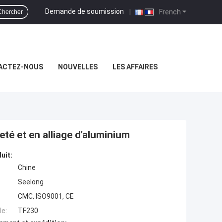
Demande de soumission
|
French
Chercher
ACTEZ-NOUS
NOUVELLES
LES AFFAIRES
eté et en alliage d'aluminium
uit:
Chine
Seelong
CMC, ISO9001, CE
e:
TF230