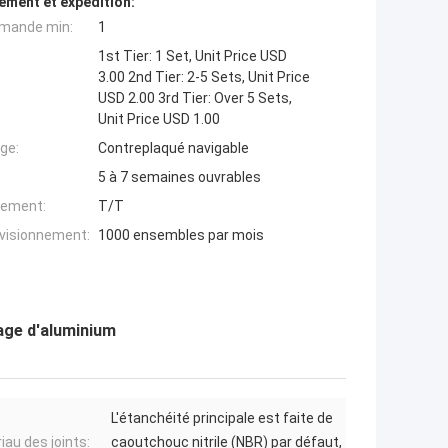
ement et expédition:
mande min:
1
1st Tier: 1 Set, Unit Price USD
3.00 2nd Tier: 2-5 Sets, Unit Price
USD 2.00 3rd Tier: Over 5 Sets,
Unit Price USD 1.00
ge:
Contreplaqué navigable
5 à 7 semaines ouvrables
iement:
T/T
ovisionnement:
1000 ensembles par mois
iage d'aluminium
L'étanchéité principale est faite de
iau des joints:
caoutchouc nitrile (NBR) par défaut,