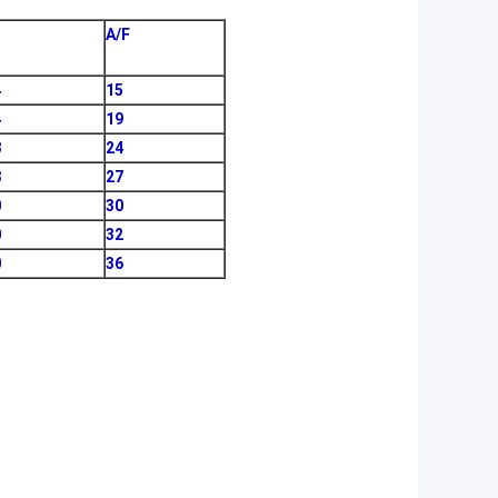
A/F
4
15
4
19
8
24
8
27
0
30
0
32
0
36