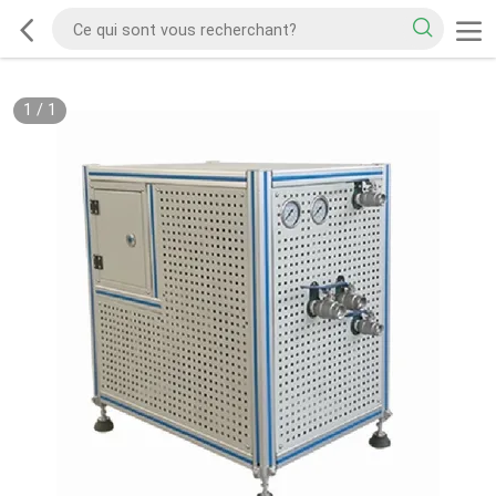
1
/
1