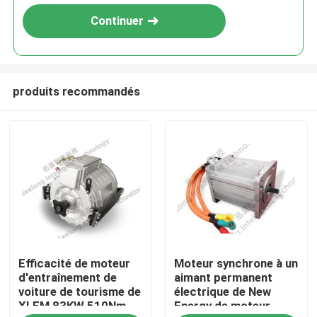
Continuer
produits recommandés
À la maison
Efficacité de moteur
Moteur synchrone à un
Produits
d'entraînement de
aimant permanent
voiture de tourisme de
électrique de New
XLEM 83KW 510Nm
Energy de moteur
À propos de nous