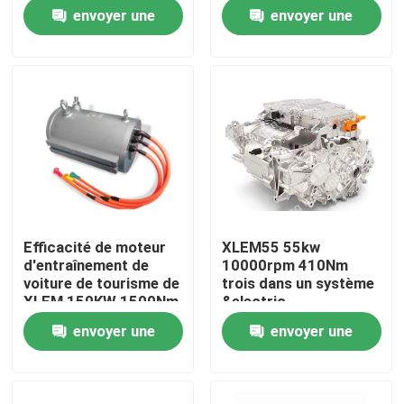
3000rpm de moteur
d'entraînement de
envoyer une
envoyer une
XLEM 10Kw 120Nm
3800rpm
Visite de l'usine
demande
demande
Contrôle qualité
Contactez-nous
Nouvelles
Efficacité de moteur
XLEM55 55kw
d'entraînement de
10000rpm 410Nm
Les affaires
voiture de tourisme de
trois dans un système
XLEM 150KW 1500Nm
&electric
3000rpm de moteur
d'entraînement
envoyer une
envoyer une
Dynamomètre de couple
d'entraînement de
système New Energy
demande
demande
d'entraînement
électrique de véhicule
Dynamomètre à grande vitesse