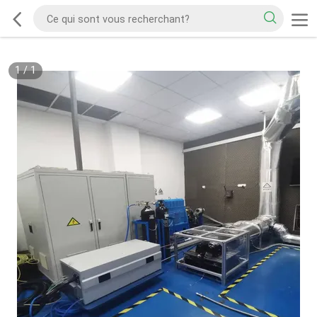
1
/
1