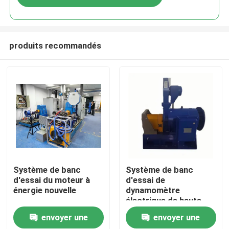
produits recommandés
À la maison
Système de banc
Système de banc
d'essai du moteur à
d'essai de
énergie nouvelle
dynamomètre
Produits
électrique de haute
précision
envoyer une
envoyer une
À propos de nous