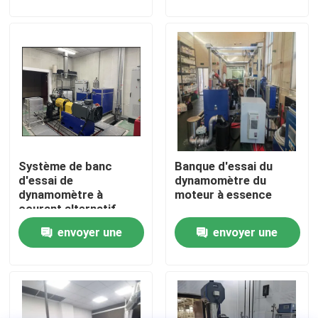
demande
demande
Visite de l'usine
Contrôle qualité
Contactez-nous
Système de banc
Banque d'essai du
Nouvelles
d'essai de
dynamomètre du
dynamomètre à
moteur à essence
courant alternatif
Les affaires
envoyer une
envoyer une
demande
demande
Dynamomètre de couple
Dynamomètre à grande vitesse