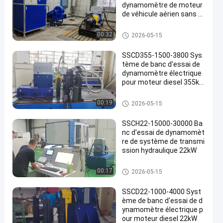
dynamomètre de moteur
de véhicule aérien sans pi
lote de petite et moyenne
taille de haute précision d
Dynamomètre d'essai de mot
00:32
2026-05-15
e 30 kW
eur
SSCD355-1500-3800 Sys
tème de banc d'essai de
dynamomètre électrique
pour moteur diesel 355k
W
Dynamomètre d'essai de mot
00:19
2026-05-15
eur
SSCH22-15000-30000 Ba
nc d'essai de dynamomèt
re de système de transmi
ssion hydraulique 22kW
Dynamomètre d'essai de mot
00:17
2026-05-15
eur
SSCD22-1000-4000 Syst
ème de banc d'essai de d
ynamomètre électrique p
our moteur diesel 22kW