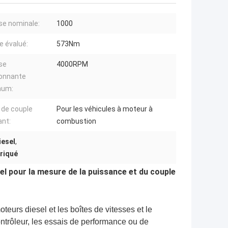
se nominale:
1000
e évalué:
573Nm
se
4000RPM
ionnante
mum:
 de couple
Pour les véhicules à moteur à
nt:
combustion
iesel
,
briqué
 pour la mesure de la puissance et du couple
teurs diesel et les boîtes de vitesses et le
rôleur, les essais de performance ou de