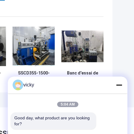
-
SSCD355-1500-
Banc d'essai de
3800 355 kW
dynamomètre
vicky
Système de banc
pour moteur à
le
d'essai du
essence de 132
u
dynamomètre
kW, 420 Nm, 9000
ce
pour moteur
tr/min
5:04 AM
diesel
Good day, what product are you looking 
for?
SSEZ UN MESSAGE