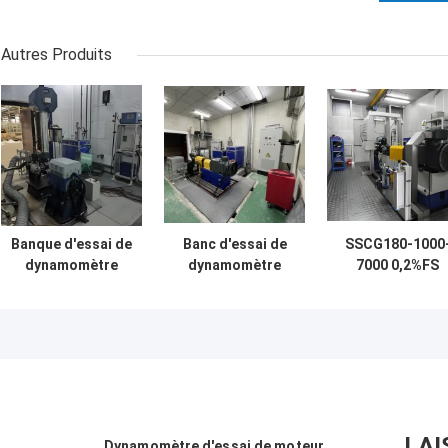
Autres Produits
Banque d'essai de
Banc d'essai de
SSCG180-1000
dynamomètre
dynamomètre
7000 0,2%FS
pour moteur à
pour moteur
Précision de
essence de 160
diesel de 45 kW,
mesure du coup
kW avec vitesse
3600 tr/min,
Performance d
maximale de 9000
précision 0,05 %
moteur à essen
tr/min
de l'échelle
banc d'essai
dynamomètre
électrique
LAI
Dynamomètre d'essai de moteur