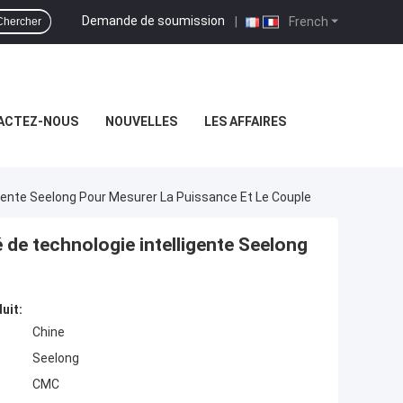
Demande de soumission
|
French
Chercher
ACTEZ-NOUS
NOUVELLES
LES AFFAIRES
gente Seelong Pour Mesurer La Puissance Et Le Couple
 de technologie intelligente Seelong
uit:
Chine
Seelong
CMC