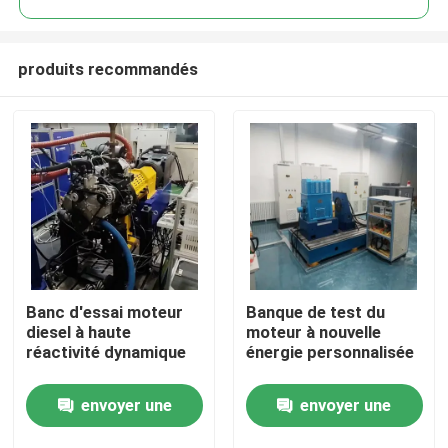
produits recommandés
Banc d'essai moteur
Banque de test du
À la maison
diesel à haute
moteur à nouvelle
réactivité dynamique
énergie personnalisée
Produits
envoyer une
envoyer une
À propos de nous
demande
demande