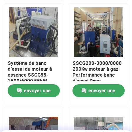
Visite de l'usine
Contrôle qualité
Contactez-nous
Système de banc
SSCG200-3000/8000
d'essai du moteur à
200Kw moteur à gaz
Nouvelles
essence SSCG55-
Performance banc
1500/6000 55kW
d'essai Dyno
350Nm 6000 RPM
envoyer une
envoyer une
Les affaires
demande
demande
Dynamomètre de couple
Dynamomètre à grande vitesse