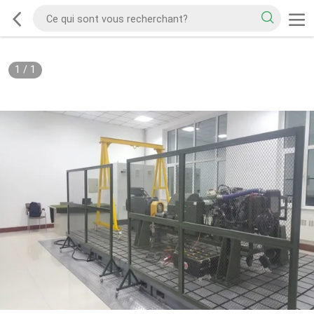
1
/
1