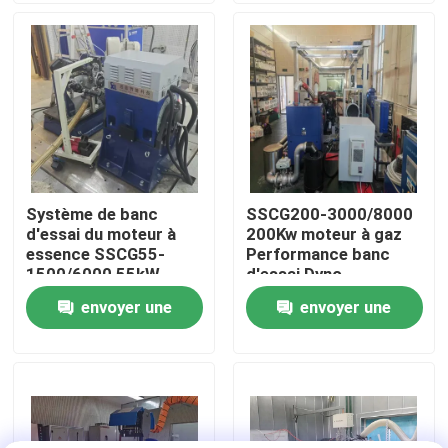
Visite de l'usine
Contrôle qualité
Contactez-nous
Système de banc
SSCG200-3000/8000
d'essai du moteur à
200Kw moteur à gaz
Nouvelles
essence SSCG55-
Performance banc
1500/6000 55kW
d'essai Dyno
350Nm 6000 RPM
envoyer une
envoyer une
Les affaires
demande
demande
Dynamomètre de couple
Dynamomètre à grande vitesse