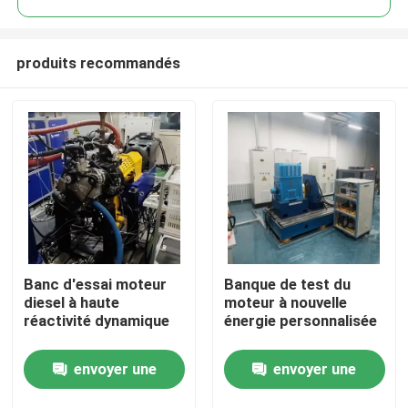
produits recommandés
Banc d'essai moteur
Banque de test du
À la maison
diesel à haute
moteur à nouvelle
réactivité dynamique
énergie personnalisée
Produits
envoyer une
envoyer une
À propos de nous
demande
demande