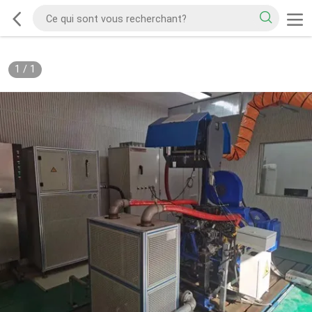
1
/
1