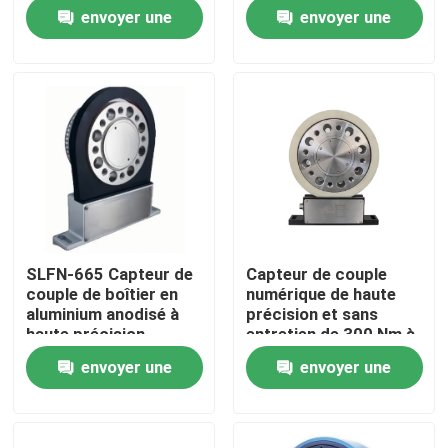
courte
envoyer une
envoyer une
Visite de l'usine
demande
demande
Contrôle qualité
Contactez-nous
Nouvelles
SLFN-665 Capteur de
Capteur de couple
couple de boîtier en
numérique de haute
Les affaires
aluminium anodisé à
précision et sans
haute précision
entretien de 300 Nm à
10000 tr/min
envoyer une
envoyer une
Dynamomètre de couple
demande
demande
Dynamomètre à grande vitesse