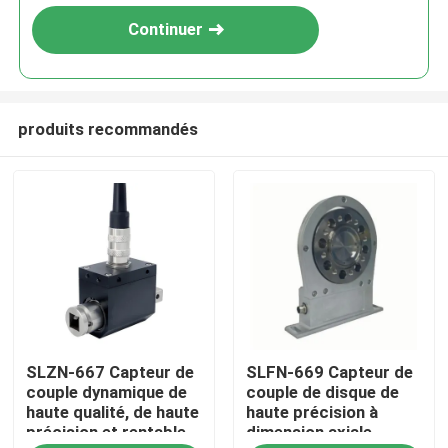
Continuer
produits recommandés
À la maison
SLZN-667 Capteur de
SLFN-669 Capteur de
Produits
couple dynamique de
couple de disque de
haute qualité, de haute
haute précision à
précision et rentable
dimension axiale
À propos de nous