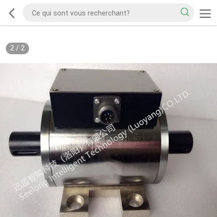
2
/
2