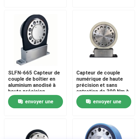
demande
demande
Visite de l'usine
Contrôle qualité
Contactez-nous
SLFN-665 Capteur de
Capteur de couple
Nouvelles
couple de boîtier en
numérique de haute
aluminium anodisé à
précision et sans
haute précision
entretien de 300 Nm à
Les affaires
10000 tr/min
envoyer une
envoyer une
demande
demande
Dynamomètre de couple
Dynamomètre à grande vitesse