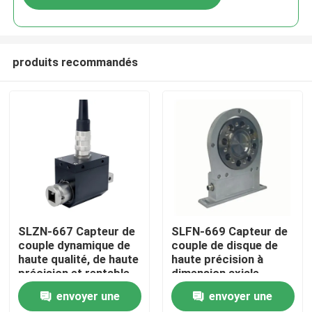
produits recommandés
À la maison
SLZN-667 Capteur de
SLFN-669 Capteur de
couple dynamique de
couple de disque de
haute qualité, de haute
haute précision à
Produits
précision et rentable
dimension axiale
courte
envoyer une
envoyer une
À propos de nous