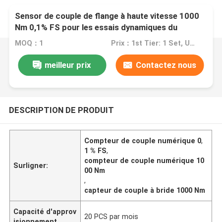
Sensor de couple de flange à haute vitesse 1000
Nm 0,1% FS pour les essais dynamiques du
système
MOQ：1
Prix：1st Tier: 1 Set, Unit Price USD 3.00 2nd Tier: 2-5 Sets, Unit Price USD 2.00 3rd Tier: Over 5 Sets, Unit Price USD 1.00
meilleur prix
Contactez nous
DESCRIPTION DE PRODUIT
Compteur de couple numérique 0
,
1 % FS
,
compteur de couple numérique 10
Surligner:
00 Nm
,
capteur de couple à bride 1000 Nm
Capacité d'approv
20 PCS par mois
isionnement