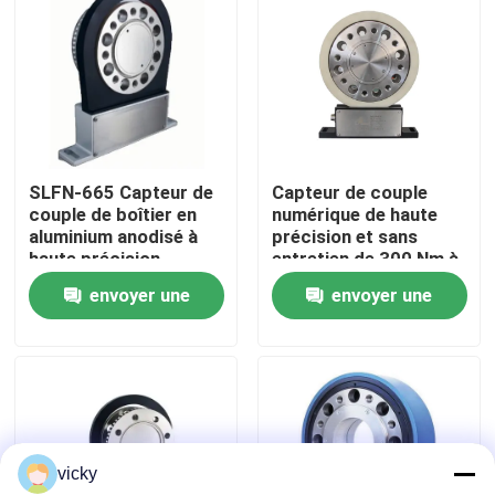
Visite de l'usine
Contrôle qualité
SLFN-665 Capteur de
Capteur de couple
Contactez-nous
couple de boîtier en
numérique de haute
aluminium anodisé à
précision et sans
haute précision
entretien de 300 Nm à
Nouvelles
10000 tr/min
envoyer une
envoyer une
demande
demande
Les affaires
Dynamomètre de couple
vicky
Dynamomètre à grande vitesse