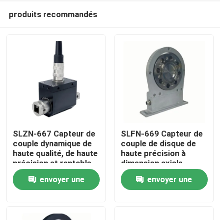
produits recommandés
SLZN-667 Capteur de
SLFN-669 Capteur de
couple dynamique de
couple de disque de
haute qualité, de haute
haute précision à
À la maison
précision et rentable
dimension axiale
courte
envoyer une
envoyer une
Produits
demande
demande
À propos de nous