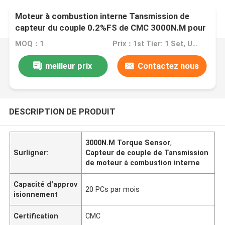
Moteur à combustion interne Tansmission de
capteur du couple 0.2%FS de CMC 3000N.M pour
l'essai
MOQ：1
Prix：1st Tier: 1 Set, Unit Price USD 3.00 2nd Tier: 2-5 Sets, Unit Price USD 2.00 3rd Tier: Over 5 Sets, Unit Price USD 1.00
meilleur prix
Contactez nous
DESCRIPTION DE PRODUIT
3000N.M Torque Sensor
,
Surligner:
Capteur de couple de Tansmission
de moteur à combustion interne
Capacité d'approv
20 PCs par mois
isionnement
Certification
CMC