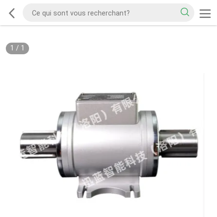
1
/
1