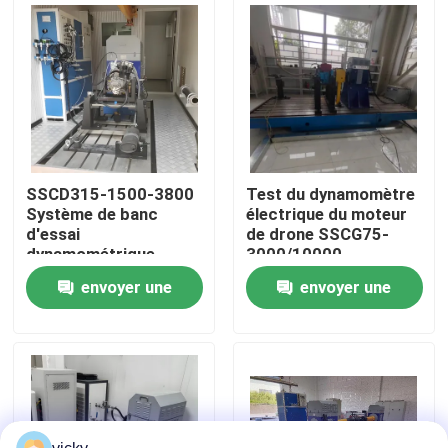
Visite de l'usine
Contrôle qualité
Contactez-nous
SSCD315-1500-3800
Test du dynamomètre
Système de banc
électrique du moteur
d'essai
de drone SSCG75-
Nouvelles
dynamométrique
3000/10000
électrique pour
envoyer une
envoyer une
moteur diesel 315kW
Les affaires
demande
demande
Dynamomètre de couple
Dynamomètre à grande vitesse