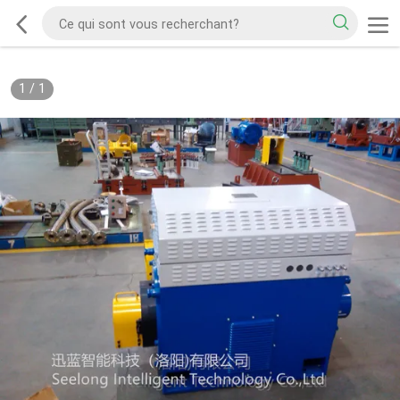
1
/
1