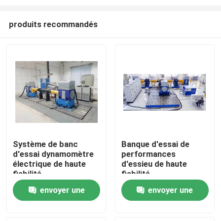
produits recommandés
Système de banc
Banque d'essai de
d'essai dynamomètre
performances
À la maison
électrique de haute
d'essieu de haute
fiabilité
fiabilité
Produits
envoyer une
envoyer une
demande
demande
À propos de nous