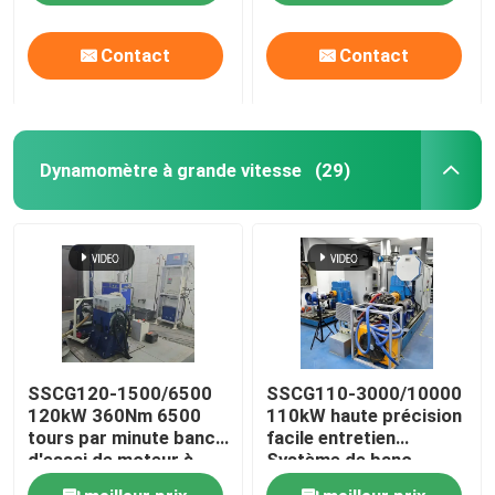
dynométrique du
électrique pour tester
moteur de 350 kW
les performances du
Banc d'essai de moteur
Contact
Contact
moteur EV
capteur de pression de haute précision
Dynamomètre à grande vitesse
(29)
Banc d'essai de boîte de vitesses
Module par acquisition de données portatif
reliez vite l'accouplement
SSCG120-1500/6500
SSCG110-3000/10000
Moteur électrique d'entraînement
120kW 360Nm 6500
110kW haute précision
tours par minute banc
facile entretien
d'essai de moteur à
Système de banc
Climatiseur de poussée
essence refroidi à l'air
d'essai de