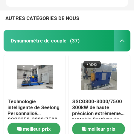
Dynamomètre d'essai de moteur
AUTRES CATÉGORIES DE NOUS
Dynamomètre d'essai de moteur
Dynamomètre de couple
(37)
Dynamomètre de transmission
Dynamomètre à C.A.
Banc d'essai dynamique
Technologie
SSCG300-3000/7500
intelligente de Seelong
300kW de haute
Dispositif de mesure de consommation de carburant
Personnalisé
précision extrêmement
SSCG350-3000/7500
rentable Système de
Banque de test de
banc d'essai
meilleur prix
meilleur prix
Mètre de couple de Numérique
performance
dynamomètre