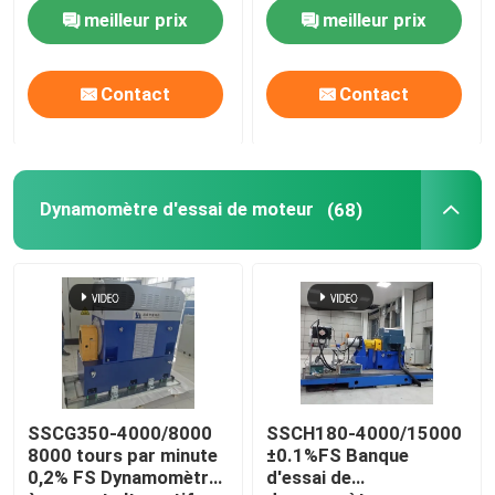
moteur à essence banc
d'essai électrique
meilleur prix
meilleur prix
d'essai dynamomètre
dynamomètre de haute
électrique
précision pour moteur
diesel
Contact
Contact
Dynamomètre d'essai de moteur
(68)
SSCG350-4000/8000
SSCH180-4000/15000
8000 tours par minute
±0.1%FS Banque
0,2% FS Dynamomètre
d'essai de