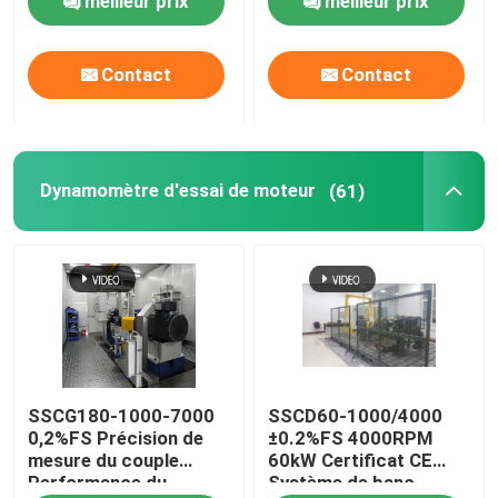
meilleur prix
meilleur prix
dynamomètre
électrique pour tester
Machine de traitement de liquide réfrigérant
les performances du
Contact
Contact
moteur
Eddy Current Dynamometer
Dynamomètre hydraulique
Dynamomètre d'essai de moteur
(61)
SSCG180-1000-7000
SSCD60-1000/4000
0,2%FS Précision de
±0.2%FS 4000RPM
mesure du couple
60kW Certificat CE
Performance du
Système de banc