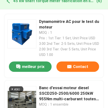
45 kw shaft torque meter fabrication en ligne
(6)
Dynamomètre AC pour le test du
moteur
MOQ：1
Prix：1st Tier: 1 Set, Unit Price USD
3.00 2nd Tier: 2-5 Sets, Unit Price USD
2.00 3rd Tier: Over 5 Sets, Unit Price
USD 1.00
meilleur prix
Contact
Banc d'essai moteur diesel
SSCD250-2500/6000 250kW
955Nm multi-carburant toutes
conditions
MOQ：1 ensemble