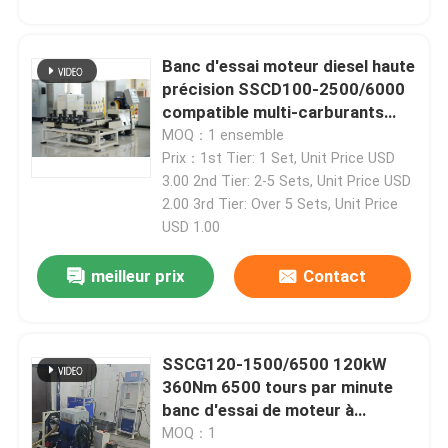
Banc d'essai moteur diesel haute
précision SSCD100-2500/6000
compatible multi-carburants
100 kW
MOQ：1 ensemble
Prix：1st Tier: 1 Set, Unit Price USD
3.00 2nd Tier: 2-5 Sets, Unit Price USD
2.00 3rd Tier: Over 5 Sets, Unit Price
USD 1.00
meilleur prix
Contact
SSCG120-1500/6500 120kW
360Nm 6500 tours par minute
banc d'essai de moteur à
essence refroidi à l'air
MOQ：1