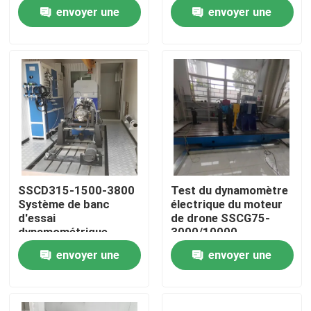
envoyer une
envoyer une
Visite de l'usine
demande
demande
Contrôle qualité
Contactez-nous
Nouvelles
SSCD315-1500-3800
Test du dynamomètre
Système de banc
électrique du moteur
Les affaires
d'essai
de drone SSCG75-
dynamométrique
3000/10000
électrique pour
envoyer une
envoyer une
Dynamomètre de couple
moteur diesel 315kW
demande
demande
Dynamomètre à grande vitesse