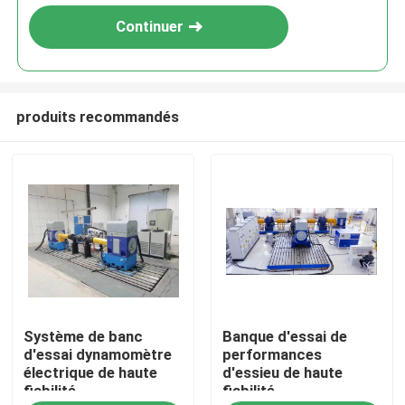
Continuer
produits recommandés
À la maison
Système de banc
Banque d'essai de
Produits
d'essai dynamomètre
performances
électrique de haute
d'essieu de haute
fiabilité
fiabilité
À propos de nous