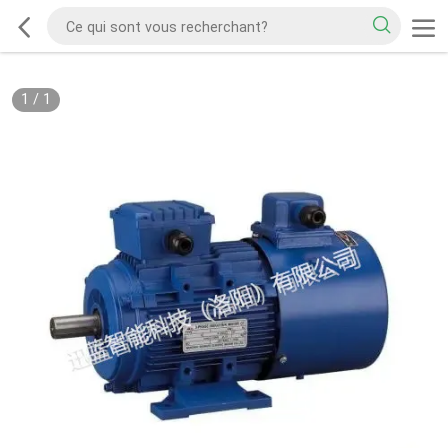
1
/
1