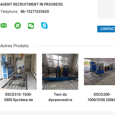
AGENT RECRUITMENT IN PROGRESS
Téléphone:
86-13271533630
Autres Produits
SSCD315-1500-
Test du
SSCD200-
3800 Système de
dynamomètre
1000/3300 200k
banc d'essai
électrique du
1910 Nm ± 0,2%
dynamométrique
moteur de drone
Haute précisio