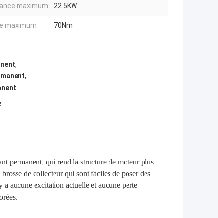
sance maximum:
22.5KW
le maximum:
70Nm
anent
,
rmanent
,
anent
e
ant permanent, qui rend la structure de moteur plus
a brosse de collecteur qui sont faciles de poser des
'y a aucune excitation actuelle et aucune perte
orées.