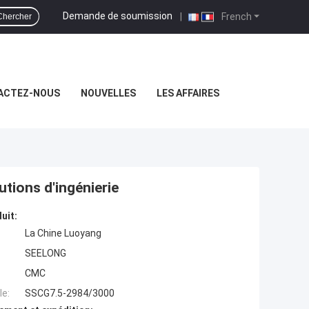
Demande de soumission
|
French
Chercher
ACTEZ-NOUS
NOUVELLES
LES AFFAIRES
tions d'ingénierie
uit:
La Chine Luoyang
SEELONG
CMC
e:
SSCG7.5-2984/3000