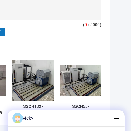
(
0
/ 3000)
SSCH132-
SSCH55-
W
4000/15000
4500/17000 55KW
vicky
FS
132KW New
New Energy
n
Energy Motor
Motor