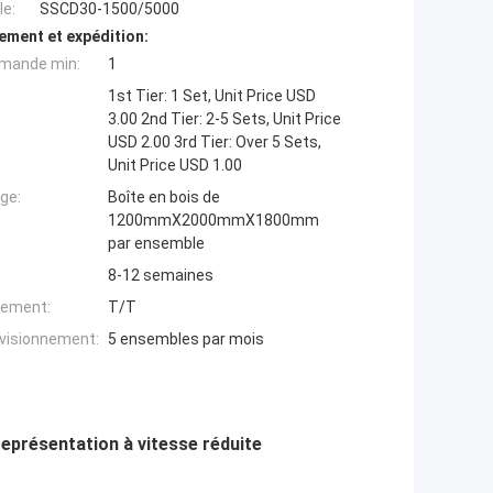
e:
SSCD30-1500/5000
ement et expédition:
mande min:
1
1st Tier: 1 Set, Unit Price USD
3.00 2nd Tier: 2-5 Sets, Unit Price
USD 2.00 3rd Tier: Over 5 Sets,
Unit Price USD 1.00
ge:
Boîte en bois de
1200mmX2000mmX1800mm
par ensemble
8-12 semaines
iement:
T/T
ovisionnement:
5 ensembles par mois
présentation à vitesse réduite