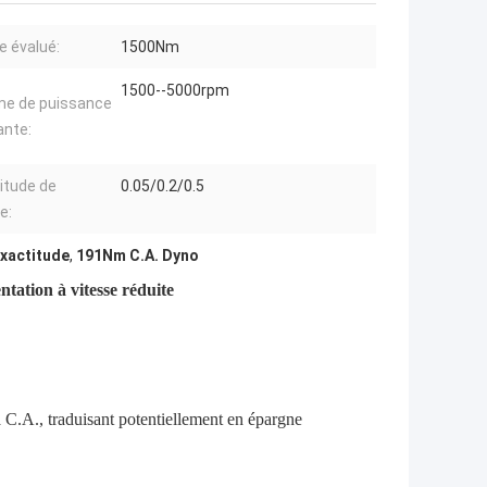
e évalué:
1500Nm
1500--5000rpm
e de puissance
ante:
itude de
0.05/0.2/0.5
e:
exactitude
,
191Nm C.A. Dyno
ation à vitesse réduite
à C.A., traduisant potentiellement en épargne