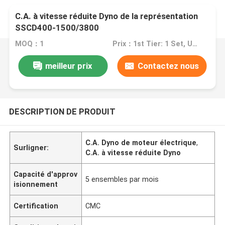
C.A. à vitesse réduite Dyno de la représentation
SSCD400-1500/3800
MOQ：1
Prix：1st Tier: 1 Set, Unit Price USD 3.00 2nd Tier: 2-5 Sets, Unit Price USD 2.00 3rd Tier: Over 5 Sets, Unit Price USD 1.00
meilleur prix
Contactez nous
DESCRIPTION DE PRODUIT
C.A. Dyno de moteur électrique
,
Surligner:
C.A. à vitesse réduite Dyno
Capacité d'approv
5 ensembles par mois
isionnement
Certification
CMC