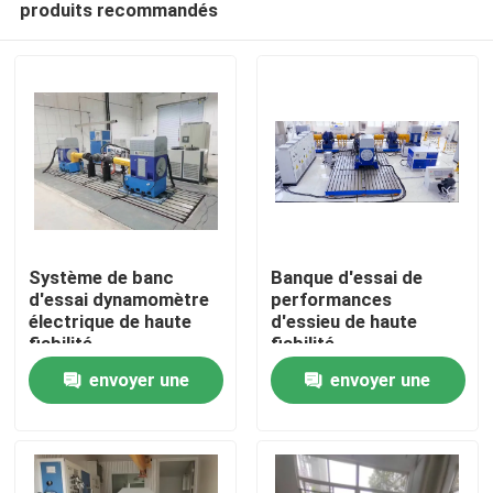
produits recommandés
Système de banc
Banque d'essai de
d'essai dynamomètre
performances
électrique de haute
d'essieu de haute
fiabilité
fiabilité
À la maison
envoyer une
envoyer une
Produits
demande
demande
À propos de nous