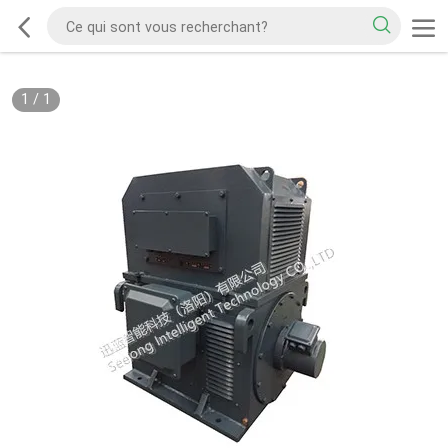
1
/
1