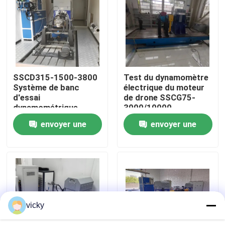
Visite de l'usine
Contrôle qualité
SSCD315-1500-3800
Test du dynamomètre
Système de banc
électrique du moteur
Contactez-nous
d'essai
de drone SSCG75-
dynamométrique
3000/10000
électrique pour
envoyer une
envoyer une
Nouvelles
moteur diesel 315kW
demande
demande
Les affaires
Dynamomètre de couple
vicky
Dynamomètre à grande vitesse