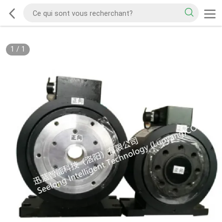
1
/
1