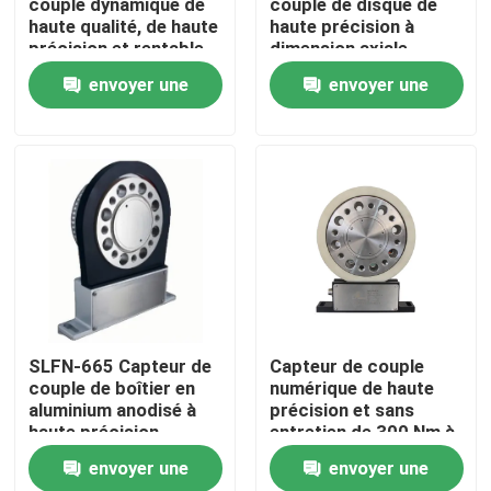
couple dynamique de
couple de disque de
haute qualité, de haute
haute précision à
précision et rentable
dimension axiale
Visite de l'usine
courte
envoyer une
envoyer une
demande
demande
Contrôle qualité
Contactez-nous
Nouvelles
Les affaires
SLFN-665 Capteur de
Capteur de couple
couple de boîtier en
numérique de haute
Dynamomètre de couple
aluminium anodisé à
précision et sans
haute précision
entretien de 300 Nm à
10000 tr/min
envoyer une
envoyer une
Dynamomètre à grande vitesse