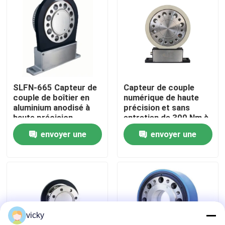
Visite de l'usine
Contrôle qualité
SLFN-665 Capteur de
Capteur de couple
Contactez-nous
couple de boîtier en
numérique de haute
aluminium anodisé à
précision et sans
haute précision
entretien de 300 Nm à
Nouvelles
10000 tr/min
envoyer une
envoyer une
demande
demande
Les affaires
Dynamomètre de couple
vicky
Dynamomètre à grande vitesse