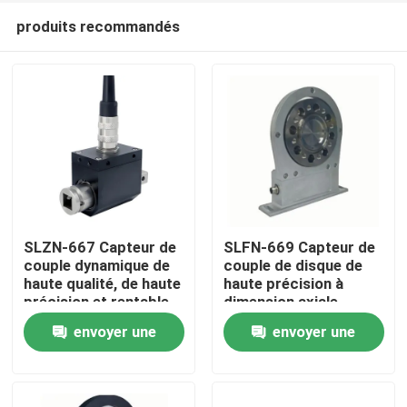
produits recommandés
SLZN-667 Capteur de
SLFN-669 Capteur de
couple dynamique de
couple de disque de
haute qualité, de haute
haute précision à
À la maison
précision et rentable
dimension axiale
courte
envoyer une
envoyer une
Produits
demande
demande
À propos de nous