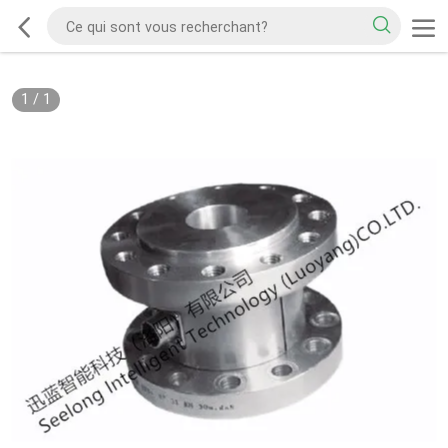
1
/
1