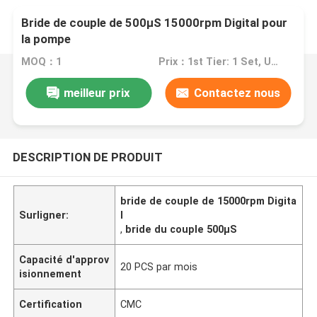
Bride de couple de 500μS 15000rpm Digital pour
la pompe
MOQ：1
Prix：1st Tier: 1 Set, Unit Price USD 3.00 2nd Tier: 2-5 Sets, Unit Price USD 2.00 3rd Tier: Over 5 Sets, Unit Price USD 1.00
meilleur prix
Contactez nous
DESCRIPTION DE PRODUIT
bride de couple de 15000rpm Digita
Surligner:
l
,
bride du couple 500μS
Capacité d'approv
20 PCS par mois
isionnement
Certification
CMC