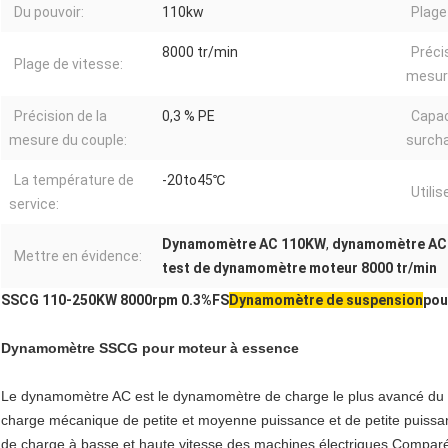
Du pouvoir:
110kw
Plage
8000 tr/min
Préci
Plage de vitesse:
mesure
Précision de la
0,3 % PE
Capac
mesure du couple:
surcha
La température de
-20to45℃
Utilis
service:
Dynamomètre AC 110KW
,
dynamomètre AC 
Mettre en évidence:
test de dynamomètre moteur 8000 tr/min
SSCG 110-250KW 8000rpm 0.3%FS
Dynamomètre de suspension
pou
Dynamomètre SSCG pour moteur à essence
Le dynamomètre AC est le dynamomètre de charge le plus avancé du m
charge mécanique de petite et moyenne puissance et de petite puissa
de charge à basse et haute vitesse des machines électriques.Compar