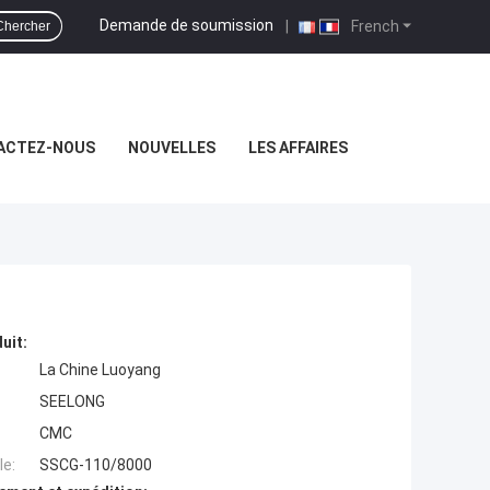
Demande de soumission
|
French
Chercher
ACTEZ-NOUS
NOUVELLES
LES AFFAIRES
uit:
La Chine Luoyang
SEELONG
CMC
e:
SSCG-110/8000