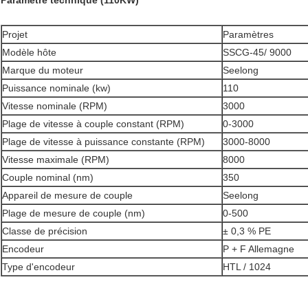
Paramètre technique (110KW)
Projet
Paramètres
Modèle hôte
SSCG-45/ 9000
Marque du moteur
Seelong
Puissance nominale (kw)
110
Vitesse nominale (RPM)
3000
Plage de vitesse à couple constant (RPM)
0-3000
Plage de vitesse à puissance constante (RPM)
3000-8000
Vitesse maximale (RPM)
8000
Couple nominal (nm)
350
Appareil de mesure de couple
Seelong
Plage de mesure de couple (nm)
0-500
Classe de précision
± 0,3 % PE
Encodeur
P + F Allemagne
Type d'encodeur
HTL / 1024