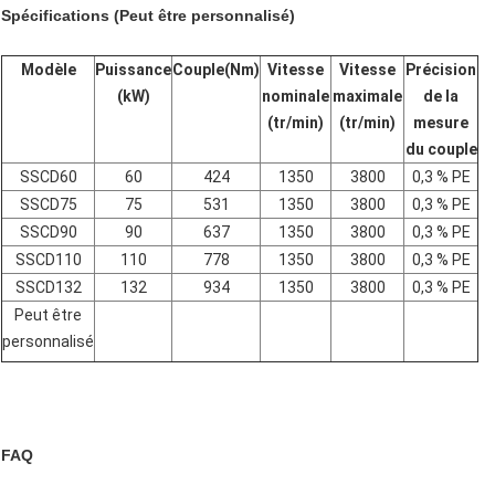
Spécifications (Peut être personnalisé)
Modèle
Puissance
Couple(Nm)
Vitesse
Vitesse
Précision
(kW)
nominale
maximale
de la
(tr/min)
(tr/min)
mesure
du couple
SSCD60
60
424
1350
3800
0,3 % PE
SSCD75
75
531
1350
3800
0,3 % PE
SSCD90
90
637
1350
3800
0,3 % PE
SSCD110
110
778
1350
3800
0,3 % PE
SSCD132
132
934
1350
3800
0,3 % PE
Peut être
personnalisé
FAQ