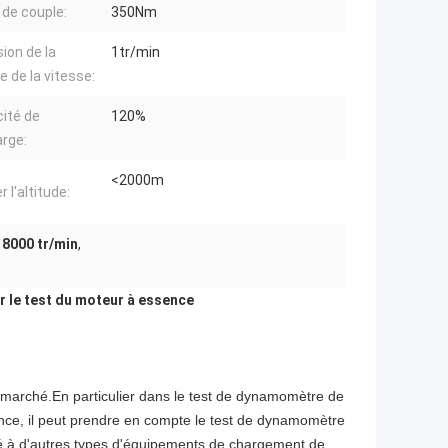
 de couple:
350Nm
sion de la
1tr/min
 de la vitesse:
ité de
120%
rge:
<2000m
er l'altitude:
8000 tr/min
,
r le test du moteur à essence
arché.En particulier dans le test de dynamomètre de
nce, il peut prendre en compte le test de dynamomètre
é à d'autres types d'équipements de chargement de