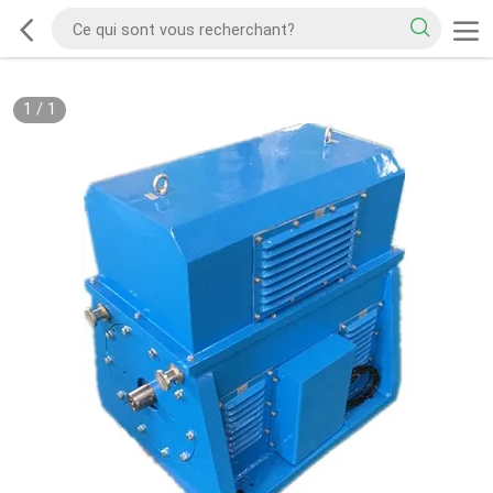
1
/
1