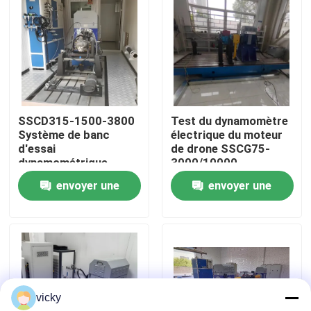
Visite de l'usine
Contrôle qualité
SSCD315-1500-3800
Test du dynamomètre
Contactez-nous
Système de banc
électrique du moteur
d'essai
de drone SSCG75-
dynamométrique
3000/10000
Nouvelles
électrique pour
envoyer une
envoyer une
moteur diesel 315kW
demande
demande
Les affaires
Dynamomètre de couple
vicky
Dynamomètre à grande vitesse