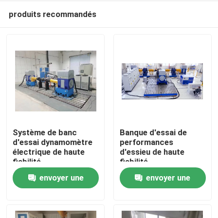
produits recommandés
Système de banc
Banque d'essai de
d'essai dynamomètre
performances
électrique de haute
d'essieu de haute
À la maison
fiabilité
fiabilité
envoyer une
envoyer une
Produits
demande
demande
À propos de nous